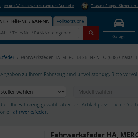
Fragen und Wissenswertes rund um Autoteile
Trusted Shops - Sicher ein
Nr. / Teile-Nr. / EAN-Nr.
Volltextsuche
Garage
ksfeder
Fahrwerksfeder HA, MERCEDESBENZ VITO (638) Chasis ,
Angaben zu Ihrem Fahrzeug sind unvollständig. Bitte vervol
aben Ihr Fahrzeug gewählt aber der Artikel passt nicht? Suc
orie
Fahrwerksfeder
.
Fahrwerksfeder HA, MER