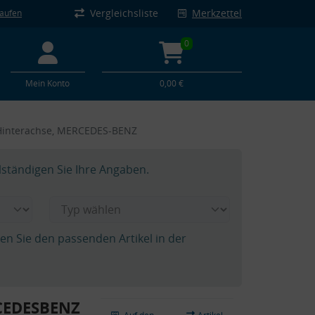
Vergleichsliste
Merkzettel
kaufen
0
Mein Konto
0,00 €
 Hinterachse, MERCEDES-BENZ
lständigen Sie Ihre Angaben.
hen Sie den passenden Artikel in der
CEDESBENZ