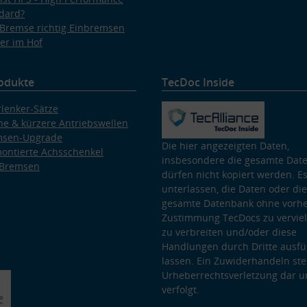
dard?
Bremse richtig Einbremsen
er im Hof
odukte
TecDoc Inside
lenker-Sätze
e & kürzere Antriebswellen
msen-Upgrade
Die hier angezeigten Daten,
ontierte Achsschenkel
insbesondere die gesamte Dat
 Bremsen
dürfen nicht kopiert werden. Es
unterlassen, die Daten oder die
gesamte Datenbank ohne vorhe
Zustimmung TecDocs zu vervielf
zu verbreiten und/oder diese
Handlungen durch Dritte ausfü
lassen. Ein Zuwiderhandeln stel
Urheberrechtsverletzung dar u
verfolgt.