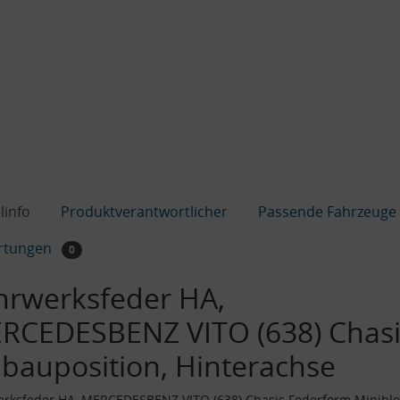
linfo
Produktverantwortlicher
Passende Fahrzeuge
rtungen
0
hrwerksfeder HA,
RCEDESBENZ VITO (638) Chasis
nbauposition, Hinterachse
rksfeder HA, MERCEDESBENZ VITO (638) Chasis Federform Miniblo