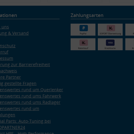
ationen
Zahlungsarten
 uns
ung & Versand
nschutz
rruf
ressum
ärung zur Barrierefreiheit
nachweis
re Partner
ig gestellte Fragen
enswertes rund um Querlenker
enswertes rund ums Fahrwerk
enswertes rund ums Radlager
enswertes rund um
plungen
ial Parts: Auto-Tuning bei
OPARTNER24
ist HPS - High Performance