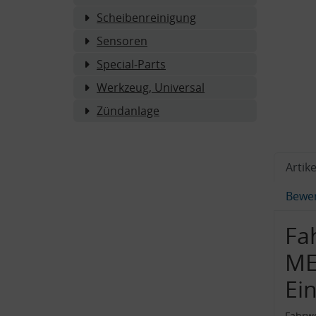
Scheibenreinigung
Sensoren
Special-Parts
Werkzeug, Universal
Zündanlage
Artike
Bewe
Fa
ME
Ei
Fahrwe