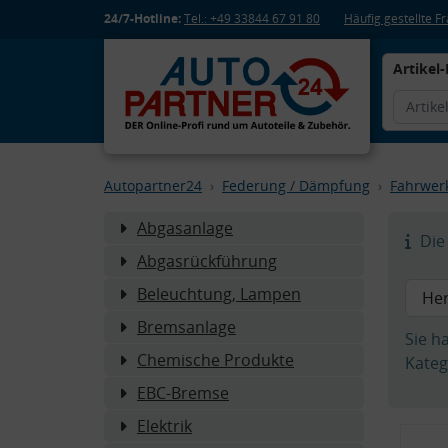
24/7-Hotline:
Tel.: +49 33844 67 91 80
Häufig gestellte 
Artikel-
Autopartner24
Federung / Dämpfung
Fahrwer
Abgasanlage
Die 
Abgasrückführung
Beleuchtung, Lampen
Bremsanlage
Sie h
Chemische Produkte
Kateg
EBC-Bremse
Elektrik