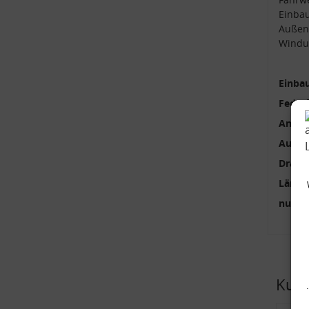
Einba
Außen
Windu
Einbau
Feder
Anzah
Außen
Draht
Länge
nur p
Kund