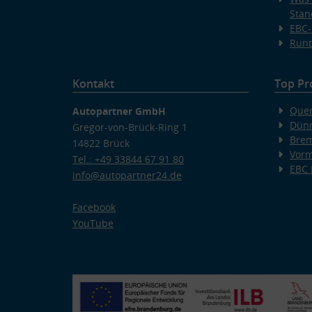
Stan
EBC-
Runt
Kontakt
Top Pr
Quer
Autopartner GmbH
Dünn
Gregor-von-Brück-Ring 1
Bre
14822 Brück
Vorm
Tel.: +49 33844 67 91 80
EBC
info@autopartner24.de
Facebook
YouTube