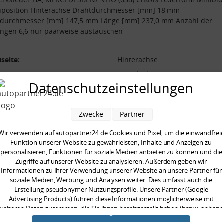
uposition Hinterachse Drahtdurchmesser [mm] 18 mm
durchmesser [mm] 147,5 mm Länge [mm] 237,0 mm Anzahl der
ngen 6,6 nur paarweise austauschen
seite:
Hinterachse
form:
Miniblock
Datenschutzeinstellungen
l der Windungen:
6,6
durchmesser [mm]:
147,5 mm
Zwecke
Partner
durchmesser [mm]:
18 mm
 [mm]:
237,0 mm
Wir verwenden auf autopartner24.de Cookies und Pixel, um die einwandfrei
Funktion unserer Website zu gewährleisten, Inhalte und Anzeigen zu
aarweise austauschen:
personalisieren, Funktionen für soziale Medien anbieten zu können und die
Zugriffe auf unserer Website zu analysieren. Außerdem geben wir
Informationen zu Ihrer Verwendung unserer Website an unsere Partner für
soziale Medien, Werbung und Analysen weiter. Dies umfasst auch die
Erstellung pseudonymer Nutzungsprofile. Unsere Partner (Google
Advertising Products) führen diese Informationen möglicherweise mit
en kauften auch
weiteren Daten zusammen, die Sie ihnen bereitgestellt haben (bspw. anhan
eines persönlichen Accounts) oder welche sie im Rahmen Ihrer Nutzung der