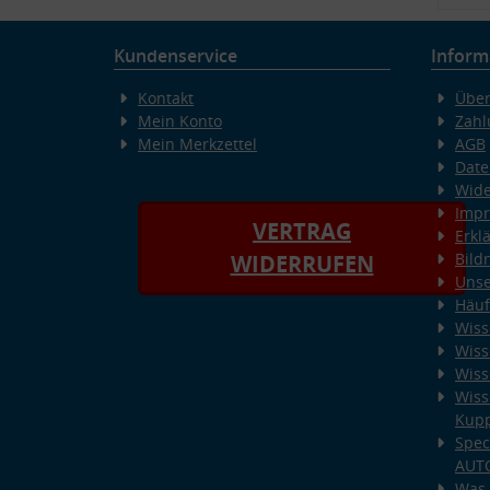
Kundenservice
Inform
Kontakt
Über
Mein Konto
Zahl
Mein Merkzettel
AGB
Date
Wide
Imp
VERTRAG
Erkl
Bild
WIDERRUFEN
Unse
Häuf
Wiss
Wiss
Wiss
Wiss
Kup
Spec
AUT
Was 