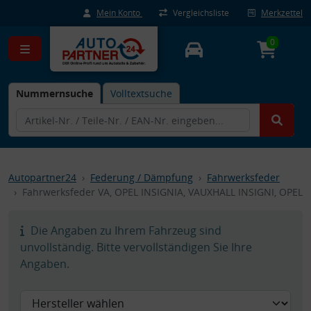
Mein Konto
Vergleichsliste
Merkzettel
0
Nummernsuche
Volltextsuche
Autopartner24
Federung / Dämpfung
Fahrwerksfeder
Fahrwerksfeder VA, OPEL INSIGNIA, VAUXHALL INSIGNI, OPEL
Die Angaben zu Ihrem Fahrzeug sind
unvollständig. Bitte vervollständigen Sie Ihre
Angaben.