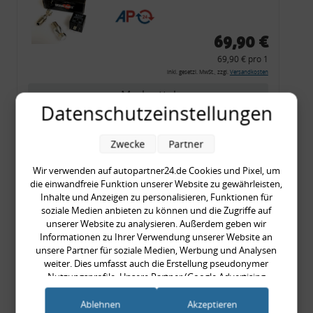
CF 14
69,90 €
69,90 € pro 1
inkl. gesetzl. MwSt., zzgl.
Versandkosten
Merkzettel
Datenschutzeinstellungen
Zum Artikel
Zwecke
Partner
Wir verwenden auf autopartner24.de Cookies und Pixel, um
Rückleuchtenband mit
die einwandfreie Funktion unserer Website zu gewährleisten,
Inhalte und Anzeigen zu personalisieren, Funktionen für
Blinker, rot, US-Ecken,
soziale Medien anbieten zu können und die Zugriffe auf
Audi 80 Cabrio, Typ 89,
unserer Website zu analysieren. Außerdem geben wir
OE-Nr.: 8G0945225 +
Informationen zu Ihrer Verwendung unserer Website an
unsere Partner für soziale Medien, Werbung und Analysen
8G0945225C
weiter. Dies umfasst auch die Erstellung pseudonymer
999,99 €
Nutzungsprofile. Unsere Partner (Google Advertising
999,99 € pro 1
Products) führen diese Informationen möglicherweise mit
inkl. gesetzl. MwSt., zzgl.
Versandkosten
weiteren Daten zusammen, die Sie ihnen bereitgestellt haben
Ablehnen
Akzeptieren