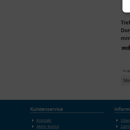
Tie
Dom
mm)
Aud
6R,
v
inkl. g
Me
Kundenservice
Inform
Kontakt
Über
Mein Konto
Zahl