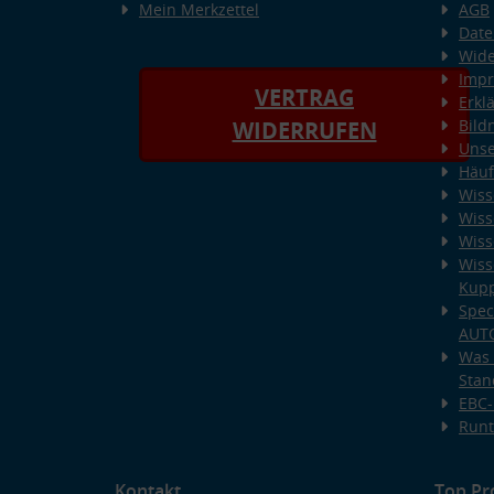
Mein Merkzettel
AGB
Date
Wide
Imp
VERTRAG
Erkl
Bild
WIDERRUFEN
Unse
Häuf
Wiss
Wiss
Wiss
Wiss
Kup
Spec
AUT
Was 
Stan
EBC-
Runt
Kontakt
Top Pr