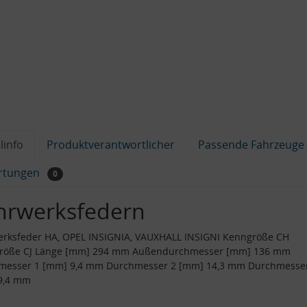
linfo
Produktverantwortlicher
Passende Fahrzeuge
rtungen
0
hrwerksfedern
erksfeder HA, OPEL INSIGNIA, VAUXHALL INSIGNI Kenngröße CH
röße CJ Länge [mm] 294 mm Außendurchmesser [mm] 136 mm
messer 1 [mm] 9,4 mm Durchmesser 2 [mm] 14,3 mm Durchmesse
9,4 mm