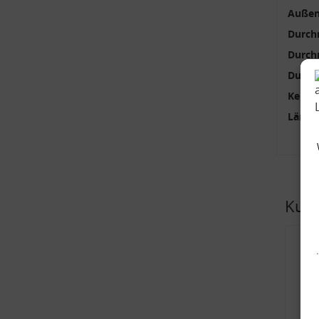
Außen
Durch
Durch
Durch
Kenng
Länge
Kund