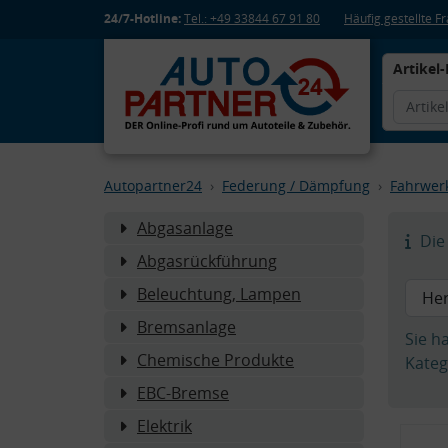
24/7-Hotline:
Tel.: +49 33844 67 91 80
Häufig gestellte 
Artikel-
Autopartner24
Federung / Dämpfung
Fahrwer
Abgasanlage
Die 
Abgasrückführung
Beleuchtung, Lampen
Bremsanlage
Sie h
Chemische Produkte
Kateg
EBC-Bremse
Elektrik