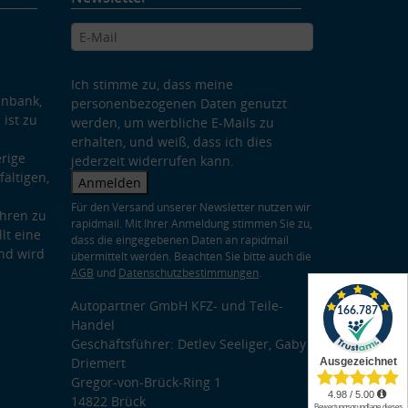
Ich stimme zu, dass meine
enbank,
personenbezogenen Daten genutzt
 ist zu
werden, um werbliche E-Mails zu
erhalten, und weiß, dass ich dies
rige
jederzeit widerrufen kann.
ältigen,
Anmelden
Für den Versand unserer Newsletter nutzen wir
hren zu
rapidmail. Mit Ihrer Anmeldung stimmen Sie zu,
lt eine
dass die eingegebenen Daten an rapidmail
nd wird
übermittelt werden. Beachten Sie bitte auch die
AGB
und
Datenschutzbestimmungen
.
Autopartner GmbH KFZ- und Teile-
Handel
Geschäftsführer: Detlev Seeliger, Gaby
Driemert
Gregor-von-Brück-Ring 1
14822 Brück