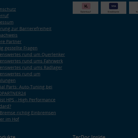
nschutz
rruf
ressum
ärung zur Barrierefreiheit
nachweis
re Partner
ig gestellte Fragen
enswertes rund um Querlenker
enswertes rund ums Fahrwerk
enswertes rund ums Radlager
enswertes rund um
plungen
ial Parts: Auto-Tuning bei
OPARTNER24
ist HPS - High Performance
dard?
Bremse richtig Einbremsen
er im Hof
odukte
TecDoc Inside