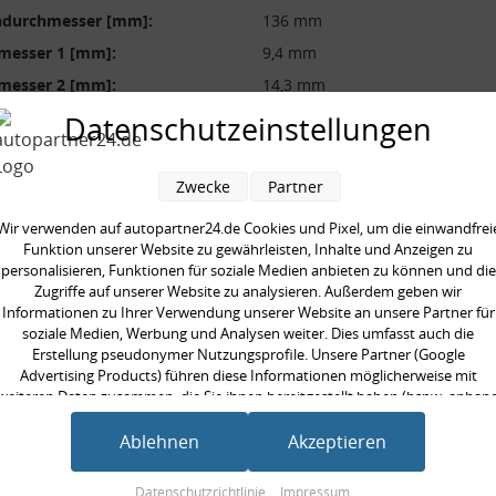
durchmesser [mm]:
136 mm
messer 1 [mm]:
9,4 mm
messer 2 [mm]:
14,3 mm
messer 3 [mm]:
9,4 mm
Datenschutzeinstellungen
röße:
CH , CJ
 [mm]:
294 mm
Zwecke
Partner
Wir verwenden auf autopartner24.de Cookies und Pixel, um die einwandfrei
Funktion unserer Website zu gewährleisten, Inhalte und Anzeigen zu
personalisieren, Funktionen für soziale Medien anbieten zu können und die
Zugriffe auf unserer Website zu analysieren. Außerdem geben wir
Informationen zu Ihrer Verwendung unserer Website an unsere Partner für
en kauften auch
soziale Medien, Werbung und Analysen weiter. Dies umfasst auch die
Erstellung pseudonymer Nutzungsprofile. Unsere Partner (Google
Advertising Products) führen diese Informationen möglicherweise mit
weiteren Daten zusammen, die Sie ihnen bereitgestellt haben (bspw. anhan
eines persönlichen Accounts) oder welche sie im Rahmen Ihrer Nutzung der
Dienste gesammelt haben (bspw. Nutzungsdaten anderer Geräte). Ihre
Ablehnen
Akzeptieren
Einwilligung zur Nutzung von Cookies und Pixeln können Sie jederzeit
widerrufen, indem Sie auf den Datenschutz-Button links unten klicken und
Datenschutzrichtlinie
Impressum