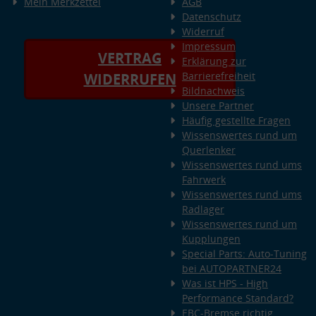
Mein Merkzettel
AGB
Datenschutz
Widerruf
Impressum
VERTRAG
Erklärung zur
Barrierefreiheit
WIDERRUFEN
Bildnachweis
Unsere Partner
Häufig gestellte Fragen
Wissenswertes rund um
Querlenker
Wissenswertes rund ums
Fahrwerk
Wissenswertes rund ums
Radlager
Wissenswertes rund um
Kupplungen
Special Parts: Auto-Tuning
bei AUTOPARTNER24
Was ist HPS - High
Performance Standard?
EBC-Bremse richtig