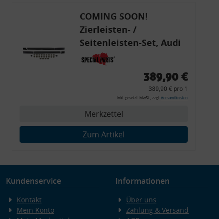
COMING SOON!
Zierleisten- /
Seitenleisten-Set, Audi
80 Cabrio, Coupe, S2, (6x
Zierleiste, 2x Kappe,
389,90 €
Clipse,
389,90 € pro 1
Montagewerkzeug)
inkl. gesetzl. MwSt., zzgl.
Versandkosten
Merkzettel
Zum Artikel
Kundenservice
Informationen
Kontakt
Über uns
Mein Konto
Zahlung & Versand