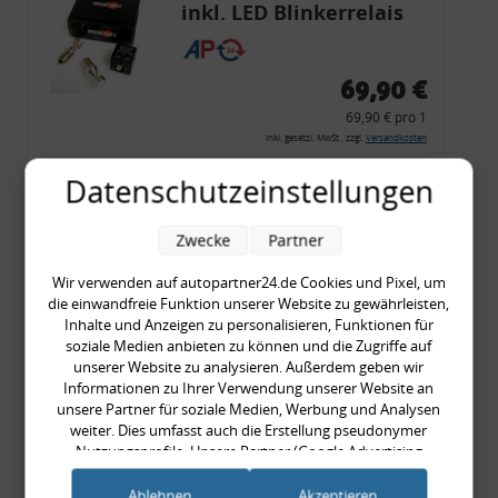
inkl. LED Blinkerrelais
CF 14
69,90 €
69,90 € pro 1
inkl. gesetzl. MwSt., zzgl.
Versandkosten
Merkzettel
Datenschutzeinstellungen
Zum Artikel
Zwecke
Partner
Wir verwenden auf autopartner24.de Cookies und Pixel, um
die einwandfreie Funktion unserer Website zu gewährleisten,
Rückleuchtenband mit
Inhalte und Anzeigen zu personalisieren, Funktionen für
Blinker, rot, US-Ecken,
soziale Medien anbieten zu können und die Zugriffe auf
unserer Website zu analysieren. Außerdem geben wir
Audi 80 Cabrio, Typ 89,
Informationen zu Ihrer Verwendung unserer Website an
OE-Nr.: 8G0945225 +
unsere Partner für soziale Medien, Werbung und Analysen
8G0945225C
weiter. Dies umfasst auch die Erstellung pseudonymer
999,99 €
Nutzungsprofile. Unsere Partner (Google Advertising
Products) führen diese Informationen möglicherweise mit
999,99 € pro 1
weiteren Daten zusammen, die Sie ihnen bereitgestellt haben
Ablehnen
Akzeptieren
inkl. gesetzl. MwSt., zzgl.
Versandkosten