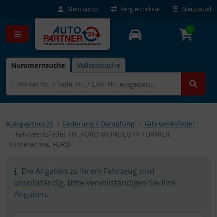
Mein Konto
Vergleichsliste
Merkzettel
0
Nummernsuche
Volltextsuche
Autopartner24
Federung / Dämpfung
Fahrwerksfeder
Fahrwerksfeder HA, FORD MONDEO IV TURNIER,
Hinterachse, FORD
Die Angaben zu Ihrem Fahrzeug sind
unvollständig. Bitte vervollständigen Sie Ihre
Angaben.