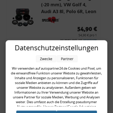
(-20 mm), VW Golf 4,
Audi A3 8l, Polo 6R, Leon
54,90 €
54,90 € pro 1
inkl. gesetzl. MwSt., zzgl.
Versandkosten
Datenschutzeinstellungen
Merkzettel
Zum Artikel
Zwecke
Partner
Wir verwenden auf autopartner24.de Cookies und Pixel, um
die einwandfreie Funktion unserer Website zu gewährleisten,
Inhalte und Anzeigen zu personalisieren, Funktionen für
Rückleuchtenband mit
soziale Medien anbieten zu können und die Zugriffe auf
Blinker, rot, US-Ecken,
unserer Website zu analysieren. Außerdem geben wir
Informationen zu Ihrer Verwendung unserer Website an
Audi 80 Cabrio, Typ 89,
unsere Partner für soziale Medien, Werbung und Analysen
OE-Nr.: 8G0945225 +
weiter. Dies umfasst auch die Erstellung pseudonymer
8G0945225C
Nutzungsprofile. Unsere Partner (Google Advertising
999,99 €
Products) führen diese Informationen möglicherweise mit