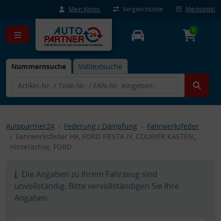
Mein Konto
Vergleichsliste
Merkzettel
0
Nummernsuche
Volltextsuche
Autopartner24
Federung / Dämpfung
Fahrwerksfeder
Fahrwerksfeder HA, FORD FIESTA IV, COURIER KASTEN,,
Hinterachse, FORD
Die Angaben zu Ihrem Fahrzeug sind
unvollständig. Bitte vervollständigen Sie Ihre
Angaben.