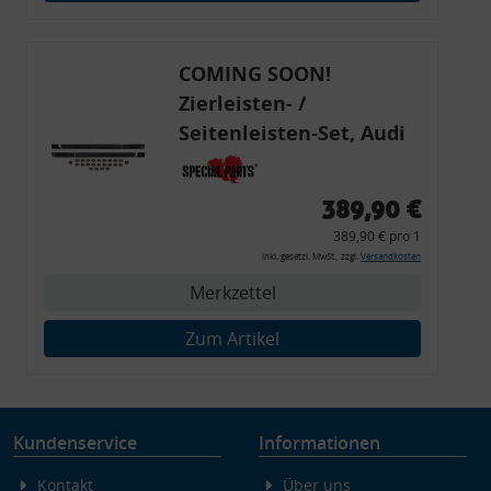
Endgeräteeigenschaften zur Identifikation aktiv abfragen
COMING SOON!
Zierleisten- /
Seitenleisten-Set, Audi
80 Cabrio, Coupe, S2, (6x
Zierleiste, 2x Kappe,
389,90 €
Clipse,
389,90 € pro 1
Montagewerkzeug)
inkl. gesetzl. MwSt., zzgl.
Versandkosten
Merkzettel
Zum Artikel
Kundenservice
Informationen
Kontakt
Über uns