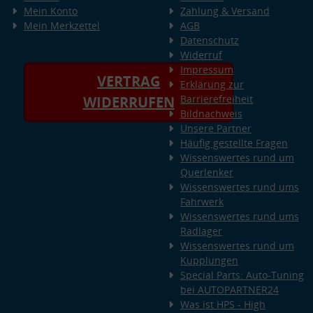
Mein Konto
Zahlung & Versand
Mein Merkzettel
AGB
Datenschutz
Widerruf
Impressum
VERTRAG
Erklärung zur
Barrierefreiheit
WIDERRUFEN
Bildnachweis
Unsere Partner
Häufig gestellte Fragen
Wissenswertes rund um
Querlenker
Wissenswertes rund ums
Fahrwerk
Wissenswertes rund ums
Radlager
Wissenswertes rund um
Kupplungen
Special Parts: Auto-Tuning
bei AUTOPARTNER24
Was ist HPS - High