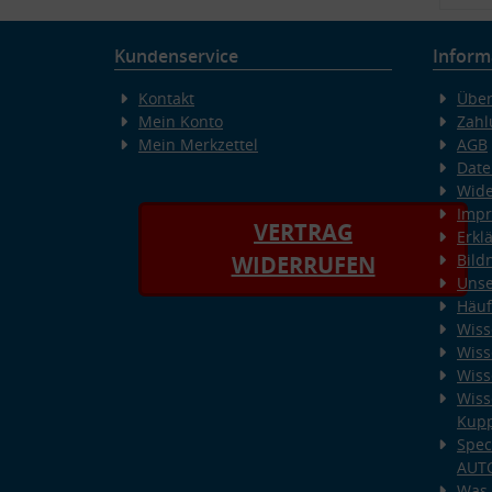
Kundenservice
Inform
Kontakt
Über
Mein Konto
Zahl
Mein Merkzettel
AGB
Date
Wide
Imp
VERTRAG
Erkl
Bild
WIDERRUFEN
Unse
Häuf
Wiss
Wiss
Wiss
Wiss
Kup
Spec
AUT
Was 