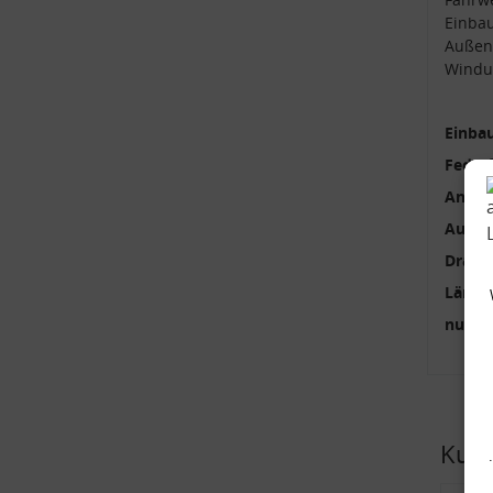
Einba
Außen
Windu
Einbau
Feder
Anzah
Außen
Draht
Länge
nur p
Kund