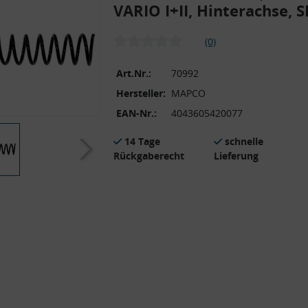
VARIO I+II, Hinterachse, 
(0)
Art.Nr.:
70992
Hersteller:
MAPCO
EAN-Nr.:
4043605420077
14 Tage
schnelle
Rückgaberecht
Lieferung