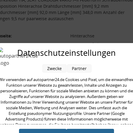
uposition Hinterachse Drahtdurchmesser [mm] 9,2 mm
durchmesser [mm] 92,0 mm Länge [mm] 348,0 mm Anzahl der
ngen 9,5 nur paarweise austauschen
seite:
Hinterachse
form:
Schraubenfeder
Datenschutzeinstellungen
l der Windungen:
9,5
durchmesser [mm]:
92,0 mm
Zwecke
Partner
durchmesser [mm]:
9,2 mm
 [mm]:
348,0 mm
Wir verwenden auf autopartner24.de Cookies und Pixel, um die einwandfrei
Funktion unserer Website zu gewährleisten, Inhalte und Anzeigen zu
aarweise austauschen:
personalisieren, Funktionen für soziale Medien anbieten zu können und die
Zugriffe auf unserer Website zu analysieren. Außerdem geben wir
Informationen zu Ihrer Verwendung unserer Website an unsere Partner für
soziale Medien, Werbung und Analysen weiter. Dies umfasst auch die
Erstellung pseudonymer Nutzungsprofile. Unsere Partner (Google
Advertising Products) führen diese Informationen möglicherweise mit
en kauften auch
weiteren Daten zusammen, die Sie ihnen bereitgestellt haben (bspw. anhan
eines persönlichen Accounts) oder welche sie im Rahmen Ihrer Nutzung der