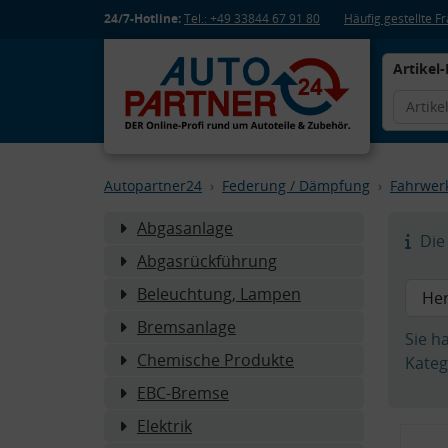
24/7-Hotline:
Tel.: +49 33844 67 91 80
Häufig gestellte 
Artikel-
Autopartner24
Federung / Dämpfung
Fahrwer
Abgasanlage
Die 
Abgasrückführung
Beleuchtung, Lampen
Bremsanlage
Sie h
Chemische Produkte
Kateg
EBC-Bremse
Elektrik