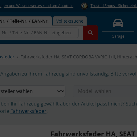
Fragen und Wissenswertes rund um Autoteile
Trusted Shops - Sicher ein
Nr. / Teile-Nr. / EAN-Nr.
Volltextsuche
Garage
ksfeder
Fahrwerksfeder HA, SEAT CORDOBA VARIO I+II, Hinterach
Angaben zu Ihrem Fahrzeug sind unvollständig. Bitte vervol
aben Ihr Fahrzeug gewählt aber der Artikel passt nicht? Suc
orie
Fahrwerksfeder
.
Fahrwerksfeder HA, SEA