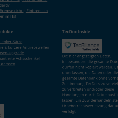
dard?
Bremse richtig Einbremsen
er im Hof
odukte
TecDoc Inside
lenker-Sätze
e & kürzere Antriebswellen
msen-Upgrade
Die hier angezeigten Daten,
ontierte Achsschenkel
insbesondere die gesamte Dat
 Bremsen
dürfen nicht kopiert werden. Es
unterlassen, die Daten oder die
gesamte Datenbank ohne vorhe
Zustimmung TecDocs zu vervielf
zu verbreiten und/oder diese
Handlungen durch Dritte ausfü
lassen. Ein Zuwiderhandeln stel
Urheberrechtsverletzung dar u
verfolgt.