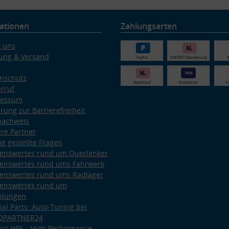
ationen
Zahlungsarten
 uns
ung & Versand
nschutz
rruf
ressum
ärung zur Barrierefreiheit
nachweis
re Partner
ig gestellte Fragen
enswertes rund um Querlenker
enswertes rund ums Fahrwerk
enswertes rund ums Radlager
enswertes rund um
plungen
ial Parts: Auto-Tuning bei
OPARTNER24
ist HPS - High Performance