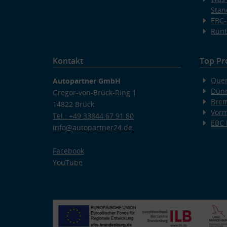
Stan
EBC-
Runt
Kontakt
Top Pr
Quer
Autopartner GmbH
Dünn
Gregor-von-Brück-Ring 1
Bre
14822 Brück
Vorm
Tel.: +49 33844 67 91 80
EBC
info@autopartner24.de
Facebook
YouTube