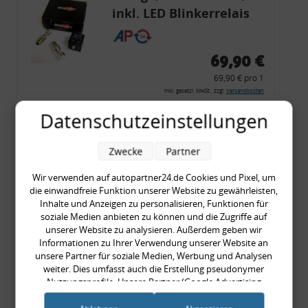
inkl. LED Blinkerrelais
CF 14
69,90 €
69,90 € pro 1
inkl. gesetzl. MwSt., zzgl.
Versandkosten
Merkzettel
Datenschutzeinstellungen
Zum Artikel
Zwecke
Partner
Wir verwenden auf autopartner24.de Cookies und Pixel, um
die einwandfreie Funktion unserer Website zu gewährleisten,
Rückleuchtenband mit
Inhalte und Anzeigen zu personalisieren, Funktionen für
Blinker, rot, US-Ecken,
soziale Medien anbieten zu können und die Zugriffe auf
unserer Website zu analysieren. Außerdem geben wir
Audi 80 Cabrio, Typ 89,
Informationen zu Ihrer Verwendung unserer Website an
OE-Nr.: 8G0945225 +
unsere Partner für soziale Medien, Werbung und Analysen
weiter. Dies umfasst auch die Erstellung pseudonymer
8G0945225C
999,99 €
Nutzungsprofile. Unsere Partner (Google Advertising
Products) führen diese Informationen möglicherweise mit
999,99 € pro 1
weiteren Daten zusammen, die Sie ihnen bereitgestellt haben