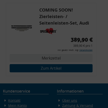
COMING SOON!
Zierleisten- /
Seitenleisten-Set, Audi
80 Cabrio, Coupe, S2, (6x
Zierleiste, 2x Kappe,
389,90 €
Clipse,
389,90 € pro 1
Montagewerkzeug)
inkl. gesetzl. MwSt., zzgl.
Versandkosten
Merkzettel
Zum Artikel
Kundenservice
Informationen
Kontakt
Über uns
Mein Konto
Zahlung & Versand