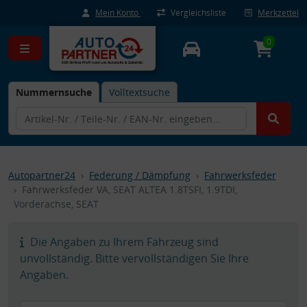
Mein Konto
Vergleichsliste
Merkzettel
0
Nummernsuche
Volltextsuche
Autopartner24
Federung / Dämpfung
Fahrwerksfeder
Fahrwerksfeder VA, SEAT ALTEA 1.8TSFI, 1.9TDI,
Vorderachse, SEAT
Die Angaben zu Ihrem Fahrzeug sind
unvollständig. Bitte vervollständigen Sie Ihre
Angaben.