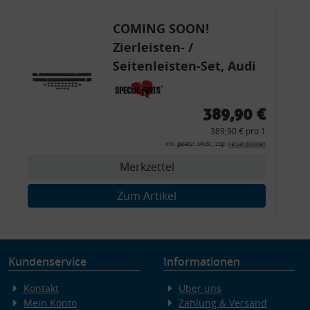
COMING SOON!
Zierleisten- /
Seitenleisten-Set, Audi
80 Cabrio, Coupe, S2, (6x
Zierleiste, 2x Kappe,
389,90 €
Clipse,
389,90 € pro 1
Montagewerkzeug)
inkl. gesetzl. MwSt., zzgl.
Versandkosten
Merkzettel
Zum Artikel
Kundenservice
Informationen
Kontakt
Über uns
Mein Konto
Zahlung & Versand