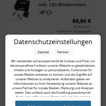
inkl. LED Blinkerrelais
CF 14
69,90 €
69,90 € pro 1
inkl. gesetzl. MwSt., zzgl.
Versandkosten
Merkzettel
Datenschutzeinstellungen
Zum Artikel
Zwecke
Partner
Wir verwenden auf autopartner24.de Cookies und Pixel, um
die einwandfreie Funktion unserer Website zu gewährleisten,
Rückleuchtenband mit
Inhalte und Anzeigen zu personalisieren, Funktionen für
Blinker, rot, US-Ecken,
soziale Medien anbieten zu können und die Zugriffe auf
unserer Website zu analysieren. Außerdem geben wir
Audi 80 Cabrio, Typ 89,
Informationen zu Ihrer Verwendung unserer Website an
OE-Nr.: 8G0945225 +
unsere Partner für soziale Medien, Werbung und Analysen
weiter. Dies umfasst auch die Erstellung pseudonymer
8G0945225C
999,99 €
Nutzungsprofile. Unsere Partner (Google Advertising
Products) führen diese Informationen möglicherweise mit
999,99 € pro 1
weiteren Daten zusammen, die Sie ihnen bereitgestellt haben