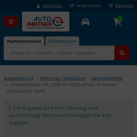
Mein Konto
Vergleichsliste
Merkzettel
0
Nummernsuche
Volltextsuche
Autopartner24
Federung / Dämpfung
Fahrwerksfeder
Fahrwerksfeder VA, SAAB 95 (YS3E) (9706), 95 Kombi,
Vorderachse, SAAB
Die Angaben zu Ihrem Fahrzeug sind
unvollständig. Bitte vervollständigen Sie Ihre
Angaben.