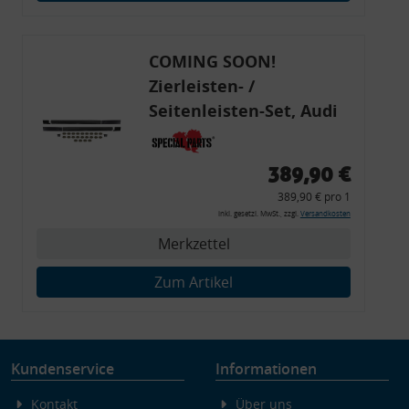
Endgeräteeigenschaften zur Identifikation aktiv abfragen
COMING SOON!
Zierleisten- /
Seitenleisten-Set, Audi
80 Cabrio, Coupe, S2, (6x
Zierleiste, 2x Kappe,
389,90 €
Clipse,
389,90 € pro 1
Montagewerkzeug)
inkl. gesetzl. MwSt., zzgl.
Versandkosten
Merkzettel
Zum Artikel
Kundenservice
Informationen
Kontakt
Über uns