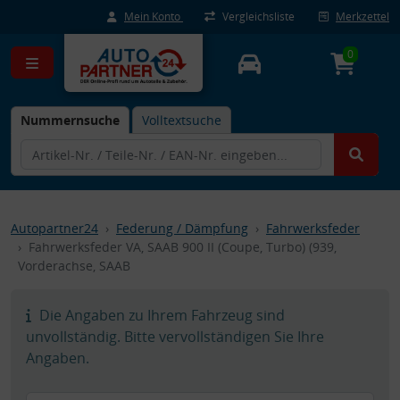
Mein Konto
Vergleichsliste
Merkzettel
0
Nummernsuche
Volltextsuche
Autopartner24
Federung / Dämpfung
Fahrwerksfeder
Fahrwerksfeder VA, SAAB 900 II (Coupe, Turbo) (939,
Vorderachse, SAAB
Die Angaben zu Ihrem Fahrzeug sind
unvollständig. Bitte vervollständigen Sie Ihre
Angaben.