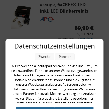
orange, 6xCREE® LED,
inkl. LED Blinkerrelais
CF 14
69,90 €
69,90 € pro 1
inkl. gesetzl. MwSt., zzgl.
Versandkosten
Datenschutzeinstellungen
Merkzettel
Zum Artikel
Zwecke
Partner
Wir verwenden auf autopartner24.de Cookies und Pixel, um
die einwandfreie Funktion unserer Website zu gewährleisten,
Inhalte und Anzeigen zu personalisieren, Funktionen für
Rückleuchtenband mit
soziale Medien anbieten zu können und die Zugriffe auf
Blinker, rot, US-Ecken,
unserer Website zu analysieren. Außerdem geben wir
Informationen zu Ihrer Verwendung unserer Website an
Audi 80 Cabrio, Typ 89,
unsere Partner für soziale Medien, Werbung und Analysen
OE-Nr.: 8G0945225 +
weiter. Dies umfasst auch die Erstellung pseudonymer
8G0945225C
Nutzungsprofile. Unsere Partner (Google Advertising
999,99 €
Products) führen diese Informationen möglicherweise mit