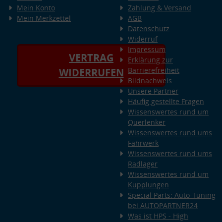
Mein Konto
Zahlung & Versand
Mein Merkzettel
AGB
Datenschutz
Widerruf
Impressum
VERTRAG
Erklärung zur
Barrierefreiheit
WIDERRUFEN
Bildnachweis
Unsere Partner
Häufig gestellte Fragen
Wissenswertes rund um
Querlenker
Wissenswertes rund ums
Fahrwerk
Wissenswertes rund ums
Radlager
Wissenswertes rund um
Kupplungen
Special Parts: Auto-Tuning
bei AUTOPARTNER24
Was ist HPS - High