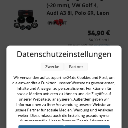
(-20 mm), VW Golf 4,
Audi A3 8l, Polo 6R, Leon
54,90 €
54,90 € pro 1
inkl. gesetzl. MwSt., zzgl.
Versandkosten
Datenschutzeinstellungen
Merkzettel
Zum Artikel
Zwecke
Partner
Wir verwenden auf autopartner24.de Cookies und Pixel, um
die einwandfreie Funktion unserer Website zu gewährleisten,
Inhalte und Anzeigen zu personalisieren, Funktionen für
Rückleuchtenband mit
soziale Medien anbieten zu können und die Zugriffe auf
Blinker, rot, US-Ecken,
unserer Website zu analysieren. Außerdem geben wir
Informationen zu Ihrer Verwendung unserer Website an
Audi 80 Cabrio, Typ 89,
unsere Partner für soziale Medien, Werbung und Analysen
OE-Nr.: 8G0945225 +
weiter. Dies umfasst auch die Erstellung pseudonymer
8G0945225C
Nutzungsprofile. Unsere Partner (Google Advertising
999,99 €
Products) führen diese Informationen möglicherweise mit