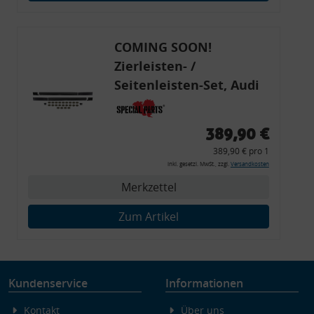
Endgeräteeigenschaften zur Identifikation aktiv abfragen
COMING SOON!
Zierleisten- /
Seitenleisten-Set, Audi
80 Cabrio, Coupe, S2, (6x
Zierleiste, 2x Kappe,
389,90 €
Clipse,
389,90 € pro 1
Montagewerkzeug)
inkl. gesetzl. MwSt., zzgl.
Versandkosten
Merkzettel
Zum Artikel
Kundenservice
Informationen
Kontakt
Über uns