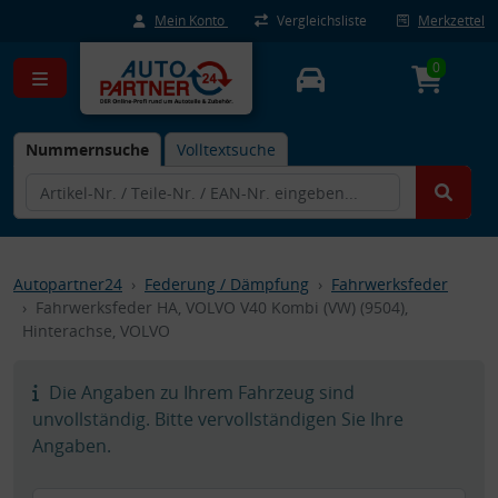
Mein Konto
Vergleichsliste
Merkzettel
0
Nummernsuche
Volltextsuche
Autopartner24
Federung / Dämpfung
Fahrwerksfeder
Fahrwerksfeder HA, VOLVO V40 Kombi (VW) (9504),
Hinterachse, VOLVO
Die Angaben zu Ihrem Fahrzeug sind
unvollständig. Bitte vervollständigen Sie Ihre
Angaben.