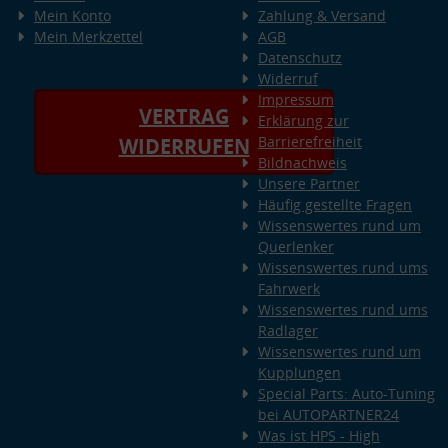
Mein Konto
Zahlung & Versand
Mein Merkzettel
AGB
Datenschutz
Widerruf
Impressum
VERTRAG
Erklärung zur
Barrierefreiheit
WIDERRUFEN
Bildnachweis
Unsere Partner
Häufig gestellte Fragen
Wissenswertes rund um
Querlenker
Wissenswertes rund ums
Fahrwerk
Wissenswertes rund ums
Radlager
Wissenswertes rund um
Kupplungen
Special Parts: Auto-Tuning
bei AUTOPARTNER24
Was ist HPS - High