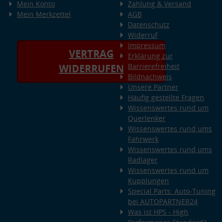
Mein Konto
Zahlung & Versand
Mein Merkzettel
AGB
Datenschutz
Widerruf
Impressum
VERTRAG
Erklärung zur
Barrierefreiheit
WIDERRUFEN
Bildnachweis
Unsere Partner
Häufig gestellte Fragen
Wissenswertes rund um
Querlenker
Wissenswertes rund ums
Fahrwerk
Wissenswertes rund ums
Radlager
Wissenswertes rund um
Kupplungen
Special Parts: Auto-Tuning
bei AUTOPARTNER24
Was ist HPS - High