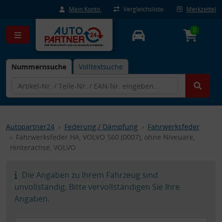
Mein Konto
Vergleichsliste
Merkzettel
0
Nummernsuche
Volltextsuche
Autopartner24
Federung / Dämpfung
Fahrwerksfeder
Fahrwerksfeder HA, VOLVO S60 (0007), ohne Niveuare,
Hinterachse, VOLVO
Die Angaben zu Ihrem Fahrzeug sind
unvollständig. Bitte vervollständigen Sie Ihre
Angaben.