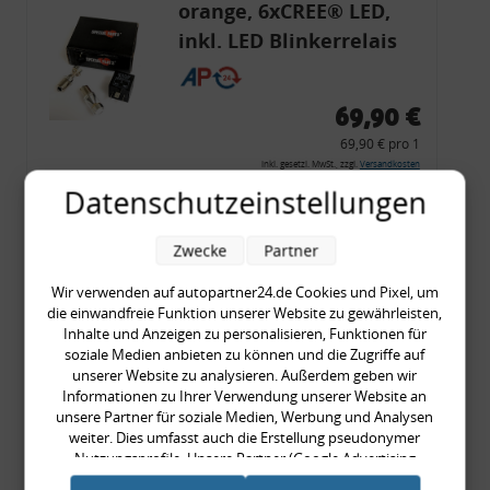
orange, 6xCREE® LED,
inkl. LED Blinkerrelais
CF 14
69,90 €
69,90 € pro 1
inkl. gesetzl. MwSt., zzgl.
Versandkosten
Datenschutzeinstellungen
Merkzettel
Zum Artikel
Zwecke
Partner
Wir verwenden auf autopartner24.de Cookies und Pixel, um
die einwandfreie Funktion unserer Website zu gewährleisten,
Rückleuchtenband mit
Inhalte und Anzeigen zu personalisieren, Funktionen für
soziale Medien anbieten zu können und die Zugriffe auf
Blinker, rot, US-Ecken,
unserer Website zu analysieren. Außerdem geben wir
Audi 80 Cabrio, Typ 89,
Informationen zu Ihrer Verwendung unserer Website an
unsere Partner für soziale Medien, Werbung und Analysen
OE-Nr.: 8G0945225 +
weiter. Dies umfasst auch die Erstellung pseudonymer
8G0945225C
Nutzungsprofile. Unsere Partner (Google Advertising
999,99 €
Products) führen diese Informationen möglicherweise mit