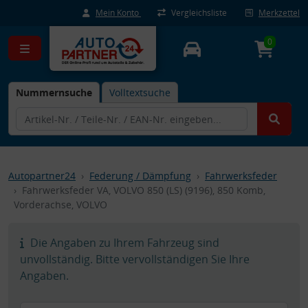
Mein Konto
Vergleichsliste
Merkzettel
0
Nummernsuche
Volltextsuche
Autopartner24
Federung / Dämpfung
Fahrwerksfeder
Fahrwerksfeder VA, VOLVO 850 (LS) (9196), 850 Komb,
Vorderachse, VOLVO
Die Angaben zu Ihrem Fahrzeug sind
unvollständig. Bitte vervollständigen Sie Ihre
Angaben.