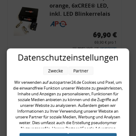
orange, 6xCREE® LED,
inkl. LED Blinkerrelais
CF 14
69,90 €
69,90 € pro 1
inkl. gesetzl. MwSt., zzgl.
Versandkosten
Datenschutzeinstellungen
Merkzettel
Zum Artikel
Zwecke
Partner
Wir verwenden auf autopartner24.de Cookies und Pixel, um
die einwandfreie Funktion unserer Website zu gewährleisten,
Inhalte und Anzeigen zu personalisieren, Funktionen für
Rückleuchtenband mit
soziale Medien anbieten zu können und die Zugriffe auf
Blinker, rot, US-Ecken,
unserer Website zu analysieren. Außerdem geben wir
Informationen zu Ihrer Verwendung unserer Website an
Audi 80 Cabrio, Typ 89,
unsere Partner für soziale Medien, Werbung und Analysen
OE-Nr.: 8G0945225 +
weiter. Dies umfasst auch die Erstellung pseudonymer
8G0945225C
Nutzungsprofile. Unsere Partner (Google Advertising
999,99 €
Products) führen diese Informationen möglicherweise mit