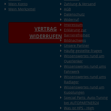
Mein Konto
Zahlung & Versand
Mein Merkzettel
AGB
Datenschutz
Widerruf
Impressum
VERTRAG
Erklärung zur
Barrierefreiheit
WIDERRUFEN
Bildnachweis
Unsere Partner
Häufig gestellte Fragen
Wissenswertes rund um
Querlenker
Wissenswertes rund ums
Fahrwerk
Wissenswertes rund ums
Radlager
Wissenswertes rund um
Kupplungen
Special Parts: Auto-Tuning
bei AUTOPARTNER24
Was ist HPS - High