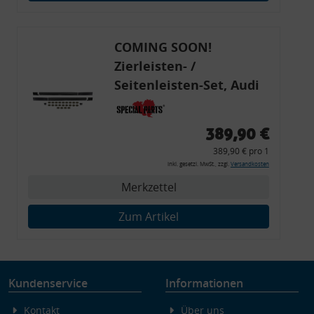
Endgeräteeigenschaften zur Identifikation aktiv abfragen
COMING SOON!
Zierleisten- /
Seitenleisten-Set, Audi
80 Cabrio, Coupe, S2, (6x
Zierleiste, 2x Kappe,
389,90 €
Clipse,
389,90 € pro 1
Montagewerkzeug)
inkl. gesetzl. MwSt., zzgl.
Versandkosten
Merkzettel
Zum Artikel
Kundenservice
Informationen
Kontakt
Über uns