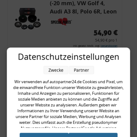
(-20 mm), VW Golf 4,
Audi A3 8l, Polo 6R, Leon
54,90 €
54,90 € pro 1
inkl. gesetzl. MwSt., zzgl.
Versandkosten
Datenschutzeinstellungen
Merkzettel
Zum Artikel
Zwecke
Partner
Wir verwenden auf autopartner24.de Cookies und Pixel, um
die einwandfreie Funktion unserer Website zu gewährleisten,
Rückleuchtenband mit
Inhalte und Anzeigen zu personalisieren, Funktionen für
soziale Medien anbieten zu können und die Zugriffe auf
Blinker, rot, US-Ecken,
unserer Website zu analysieren. Außerdem geben wir
Audi 80 Cabrio, Typ 89,
Informationen zu Ihrer Verwendung unserer Website an
unsere Partner für soziale Medien, Werbung und Analysen
OE-Nr.: 8G0945225 +
weiter. Dies umfasst auch die Erstellung pseudonymer
8G0945225C
Nutzungsprofile. Unsere Partner (Google Advertising
999,99 €
Products) führen diese Informationen möglicherweise mit