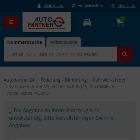
Mein Konto
Vergleichsliste
Merkzettel
0
Nummernsuche
Volltextsuche
Autopartner24
Federung / Dämpfung
Fahrwerksfeder
Fahrwerksfeder VA, VOLVO S40 II (MS) 2.4 (0406), V,
Vorderachse, VOLVO
Die Angaben zu Ihrem Fahrzeug sind
unvollständig. Bitte vervollständigen Sie Ihre
Angaben.