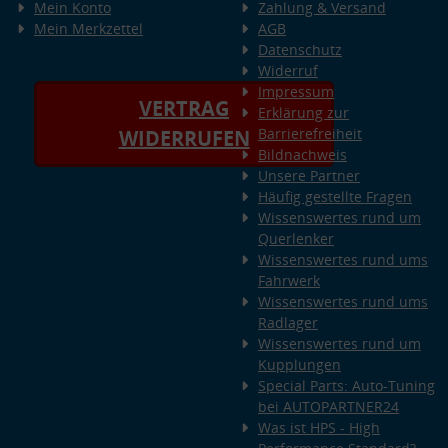
Mein Konto
Zahlung & Versand
Mein Merkzettel
AGB
Datenschutz
Widerruf
Impressum
VERTRAG
Erklärung zur
Barrierefreiheit
WIDERRUFEN
Bildnachweis
Unsere Partner
Häufig gestellte Fragen
Wissenswertes rund um
Querlenker
Wissenswertes rund ums
Fahrwerk
Wissenswertes rund ums
Radlager
Wissenswertes rund um
Kupplungen
Special Parts: Auto-Tuning
bei AUTOPARTNER24
Was ist HPS - High