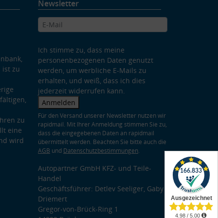
Newsletter
Ich stimme zu, dass meine
enbank,
personenbezogenen Daten genutzt
 ist zu
werden, um werbliche E-Mails zu
erhalten, und weiß, dass ich dies
rige
jederzeit widerrufen kann.
ältigen,
Anmelden
Für den Versand unserer Newsletter nutzen wir
hren zu
rapidmail. Mit Ihrer Anmeldung stimmen Sie zu,
lt eine
dass die eingegebenen Daten an rapidmail
nd wird
übermittelt werden. Beachten Sie bitte auch die
AGB
und
Datenschutzbestimmungen
.
Autopartner GmbH KFZ- und Teile-
Handel
Geschäftsführer: Detlev Seeliger, Gaby
Driemert
Gregor-von-Brück-Ring 1