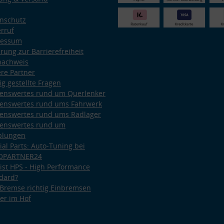
nschutz
rruf
ressum
ärung zur Barrierefreiheit
nachweis
re Partner
ig gestellte Fragen
enswertes rund um Querlenker
enswertes rund ums Fahrwerk
enswertes rund ums Radlager
enswertes rund um
plungen
ial Parts: Auto-Tuning bei
OPARTNER24
ist HPS - High Performance
dard?
Bremse richtig Einbremsen
er im Hof