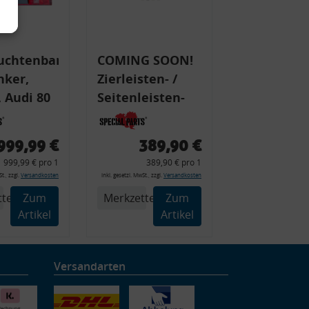
uchtenband
COMING SOON!
nker,
Zierleisten- /
 Audi 80
Seitenleisten-
 Typ 89,
Set, Audi 80
Cabrio, Coupe,
999,99 €
389,90 €
225 +
S2, (6x
999,99 € pro 1
389,90 € pro 1
225C
Zierleiste, 2x
t., zzgl.
Versandkosten
inkl. gesetzl. MwSt., zzgl.
Versandkosten
Kappe, Clipse,
tel
Zum
Merkzettel
Zum
Montagewerkzeug)
Artikel
Artikel
Versandarten