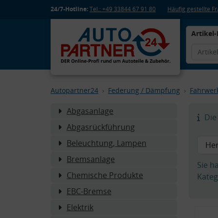
24/7-Hotline:
Tel.: +49 33844 67 91 80
Häufig gestellte 
Artikel-
Autopartner24
Federung / Dämpfung
Fahrwer
Abgasanlage
Die 
Abgasrückführung
Beleuchtung, Lampen
Bremsanlage
Sie h
Chemische Produkte
Kateg
EBC-Bremse
Elektrik