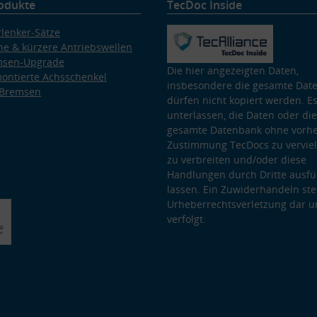
odukte
TecDoc Inside
lenker-Sätze
e & kürzere Antriebswellen
msen-Upgrade
Die hier angezeigten Daten,
ontierte Achsschenkel
insbesondere die gesamte Dat
 Bremsen
dürfen nicht kopiert werden. Es
unterlassen, die Daten oder die
gesamte Datenbank ohne vorhe
Zustimmung TecDocs zu vervielf
zu verbreiten und/oder diese
Handlungen durch Dritte ausfü
lassen. Ein Zuwiderhandeln stel
Urheberrechtsverletzung dar u
verfolgt.