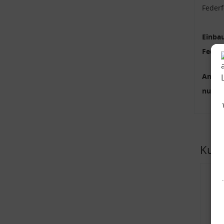
Feder
Einbau
Feder
Anzah
nur p
Kund