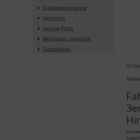
Scheibenreinigung
Sensoren
Special-Parts
Werkzeug, Universal
Zündanlage
Artike
Bewe
Fa
3er
Hi
Fahrwe
Federf