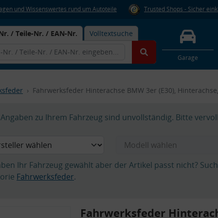
Fragen und Wissenswertes rund um Autoteile
Trusted Shops - Sicher ein
Nr. / Teile-Nr. / EAN-Nr.
Volltextsuche
Garage
ksfeder
Fahrwerksfeder Hinterachse BMW 3er (E30), Hinterachs
Angaben zu Ihrem Fahrzeug sind unvollständig. Bitte vervol
aben Ihr Fahrzeug gewählt aber der Artikel passt nicht? Suc
orie
Fahrwerksfeder
.
Fahrwerksfeder Hintera