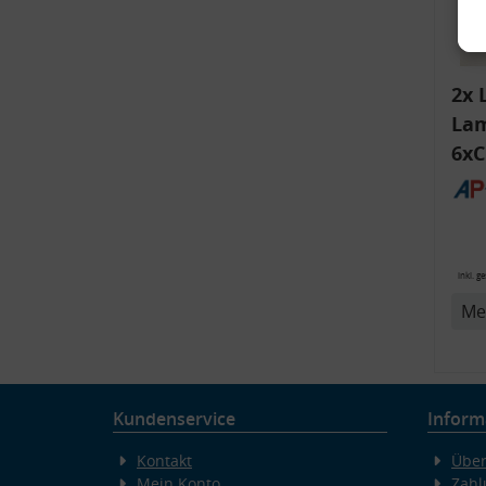
2x 
Lam
6xC
ink
Bli
14
v
inkl. g
Me
Kundenservice
Inform
Kontakt
Über
Mein Konto
Zahl