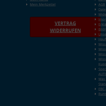
Mein Merkzettel
AGB
Date
Wide
Imp
VERTRAG
Erkl
Bild
WIDERRUFEN
Unse
Häuf
Wiss
Wiss
Wiss
Wiss
Kup
Spec
AUT
Was 
Stan
EBC-
Runt