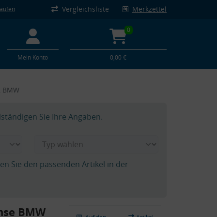
Vergleichsliste
Merkzettel
kaufen
0
Mein Konto
0,00 €
e, BMW
lständigen Sie Ihre Angaben.
hen Sie den passenden Artikel in der
chse BMW