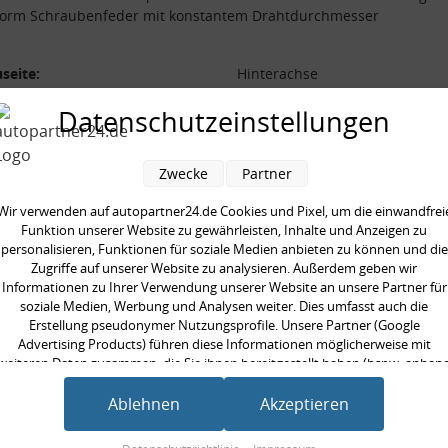
form Schraubenfeder mit konstantem Drahtdurchmesser
seite:
Hinterachse
form:
Miniblock, Schraubenfeder mit
Datenschutzeinstellungen
konstantem Drahtdurchmesser
l der Windungen:
6,3
Zwecke
Partner
aarweise austauschen:
Wir verwenden auf autopartner24.de Cookies und Pixel, um die einwandfrei
Funktion unserer Website zu gewährleisten, Inhalte und Anzeigen zu
personalisieren, Funktionen für soziale Medien anbieten zu können und die
Zugriffe auf unserer Website zu analysieren. Außerdem geben wir
Informationen zu Ihrer Verwendung unserer Website an unsere Partner für
en kauften auch
soziale Medien, Werbung und Analysen weiter. Dies umfasst auch die
Erstellung pseudonymer Nutzungsprofile. Unsere Partner (Google
Advertising Products) führen diese Informationen möglicherweise mit
weiteren Daten zusammen, die Sie ihnen bereitgestellt haben (bspw. anhan
eines persönlichen Accounts) oder welche sie im Rahmen Ihrer Nutzung der
Dienste gesammelt haben (bspw. Nutzungsdaten anderer Geräte). Ihre
Ablehnen
Akzeptieren
Einwilligung zur Nutzung von Cookies und Pixeln können Sie jederzeit
widerrufen, indem Sie auf den Datenschutz-Button links unten klicken und