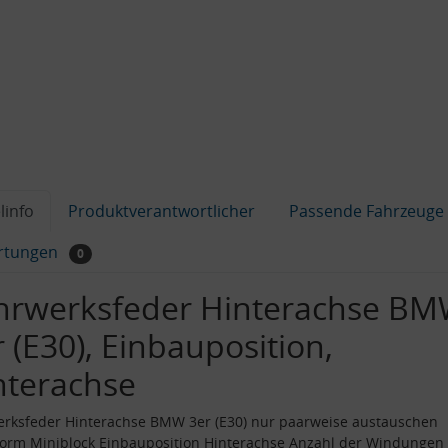
linfo
Produktverantwortlicher
Passende Fahrzeuge
rtungen
0
hrwerksfeder Hinterachse B
 (E30), Einbauposition,
nterachse
rksfeder Hinterachse BMW 3er (E30) nur paarweise austauschen
orm Miniblock Einbauposition Hinterachse Anzahl der Windungen 