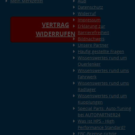
Mein Merkzettel
AGB
Datenschutz
Widerruf
Impressum
VERTRAG
Erklärung zur
Barrierefreiheit
WIDERRUFEN
Bildnachweis
Unsere Partner
Häufig gestellte Fragen
Wissenswertes rund um
Querlenker
Wissenswertes rund ums
Fahrwerk
Wissenswertes rund ums
Radlager
Wissenswertes rund um
Kupplungen
Special Parts: Auto-Tuning
bei AUTOPARTNER24
Was ist HPS - High
Performance Standard?
EBC-Bremse richtig