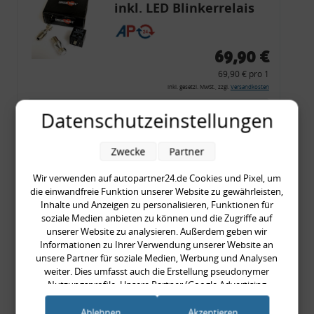
inkl. LED Blinkerrelais
CF 14
69,90 €
69,90 € pro 1
inkl. gesetzl. MwSt., zzgl.
Versandkosten
Merkzettel
Datenschutzeinstellungen
Zum Artikel
Zwecke
Partner
Wir verwenden auf autopartner24.de Cookies und Pixel, um
die einwandfreie Funktion unserer Website zu gewährleisten,
Rückleuchtenband mit
Inhalte und Anzeigen zu personalisieren, Funktionen für
Blinker, rot, US-Ecken,
soziale Medien anbieten zu können und die Zugriffe auf
unserer Website zu analysieren. Außerdem geben wir
Audi 80 Cabrio, Typ 89,
Informationen zu Ihrer Verwendung unserer Website an
OE-Nr.: 8G0945225 +
unsere Partner für soziale Medien, Werbung und Analysen
8G0945225C
weiter. Dies umfasst auch die Erstellung pseudonymer
999,99 €
Nutzungsprofile. Unsere Partner (Google Advertising
Products) führen diese Informationen möglicherweise mit
999,99 € pro 1
weiteren Daten zusammen, die Sie ihnen bereitgestellt haben
Ablehnen
Akzeptieren
inkl. gesetzl. MwSt., zzgl.
Versandkosten