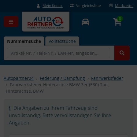
Mein Konto
Vergleichsliste
Merkzettel
0
Nummernsuche
Volltextsuche
Autopartner24
Federung / Dämpfung
Fahrwerksfeder
Fahrwerksfeder Hinterachse BMW 3er (E30) Tou,
Hinterachse, BMW
Die Angaben zu Ihrem Fahrzeug sind
unvollständig. Bitte vervollständigen Sie Ihre
Angaben.