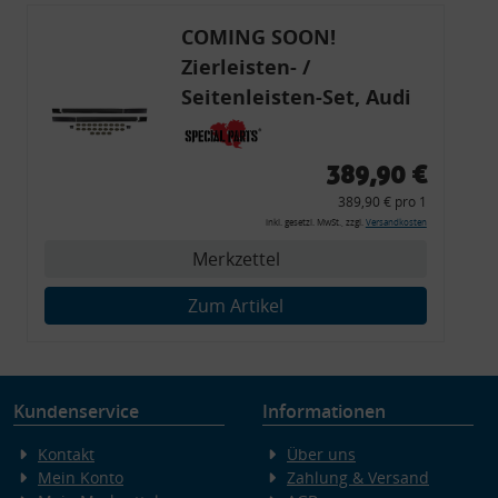
COMING SOON!
Zierleisten- /
Seitenleisten-Set, Audi
80 Cabrio, Coupe, S2, (6x
Zierleiste, 2x Kappe,
389,90 €
Clipse,
389,90 € pro 1
Montagewerkzeug)
inkl. gesetzl. MwSt., zzgl.
Versandkosten
Merkzettel
Zum Artikel
Kundenservice
Informationen
Kontakt
Über uns
Mein Konto
Zahlung & Versand