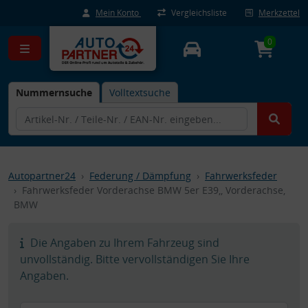
Mein Konto
Vergleichsliste
Merkzettel
0
Nummernsuche
Volltextsuche
Autopartner24
Federung / Dämpfung
Fahrwerksfeder
Fahrwerksfeder Vorderachse BMW 5er E39,, Vorderachse,
BMW
Die Angaben zu Ihrem Fahrzeug sind
unvollständig. Bitte vervollständigen Sie Ihre
Angaben.