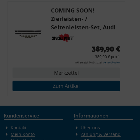
COMING SOON!
Zierleisten- /
Seitenleisten-Set, Audi
80 Cabrio, Coupe, S2, (6x
Zierleiste, 2x Kappe,
389,90 €
Clipse,
389,90 € pro 1
Montagewerkzeug)
inkl. gesetzl. MwSt., zzgl.
Versandkosten
Merkzettel
Zum Artikel
Kundenservice
Informationen
Kontakt
Über uns
Mein Konto
Zahlung & Versand