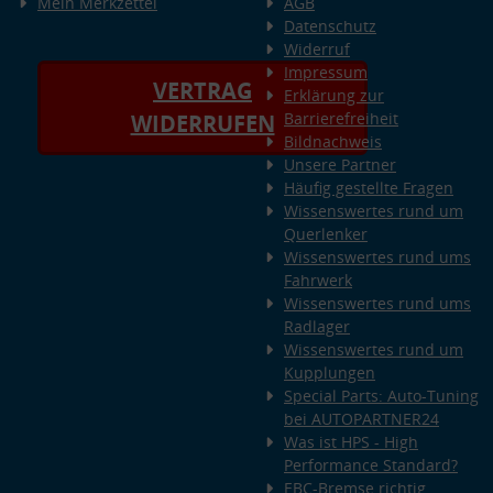
Mein Merkzettel
AGB
Datenschutz
Widerruf
Impressum
VERTRAG
Erklärung zur
Barrierefreiheit
WIDERRUFEN
Bildnachweis
Unsere Partner
Häufig gestellte Fragen
Wissenswertes rund um
Querlenker
Wissenswertes rund ums
Fahrwerk
Wissenswertes rund ums
Radlager
Wissenswertes rund um
Kupplungen
Special Parts: Auto-Tuning
bei AUTOPARTNER24
Was ist HPS - High
Performance Standard?
EBC-Bremse richtig