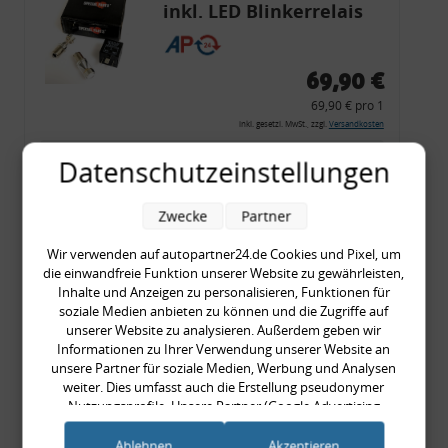
inkl. LED Blinkerrelais
CF 14
69,90 €
69,90 € pro 1
inkl. gesetzl. MwSt., zzgl.
Versandkosten
Merkzettel
Datenschutzeinstellungen
Zum Artikel
Zwecke
Partner
Wir verwenden auf autopartner24.de Cookies und Pixel, um
die einwandfreie Funktion unserer Website zu gewährleisten,
Rückleuchtenband mit
Inhalte und Anzeigen zu personalisieren, Funktionen für
Blinker, rot, US-Ecken,
soziale Medien anbieten zu können und die Zugriffe auf
unserer Website zu analysieren. Außerdem geben wir
Audi 80 Cabrio, Typ 89,
Informationen zu Ihrer Verwendung unserer Website an
OE-Nr.: 8G0945225 +
unsere Partner für soziale Medien, Werbung und Analysen
8G0945225C
weiter. Dies umfasst auch die Erstellung pseudonymer
999,99 €
Nutzungsprofile. Unsere Partner (Google Advertising
Products) führen diese Informationen möglicherweise mit
999,99 € pro 1
weiteren Daten zusammen, die Sie ihnen bereitgestellt haben
Ablehnen
Akzeptieren
inkl. gesetzl. MwSt., zzgl.
Versandkosten