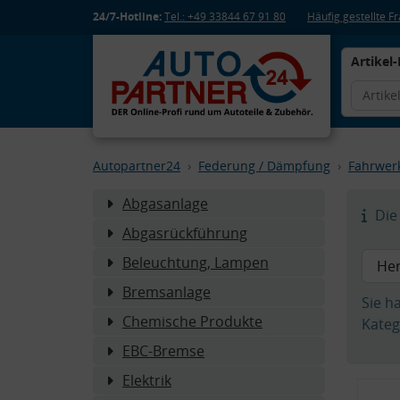
24/7-Hotline:
Tel.: +49 33844 67 91 80
Häufig gestellte 
Artikel-
Autopartner24
Federung / Dämpfung
Fahrwer
Abgasanlage
Die 
Abgasrückführung
Beleuchtung, Lampen
Bremsanlage
Sie h
Chemische Produkte
Kateg
EBC-Bremse
Elektrik