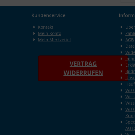
Kundenservice
Inform
Kontakt
Über
Mein Konto
Zahl
Mein Merkzettel
AGB
Date
Wide
Imp
VERTRAG
Erkl
Bild
WIDERRUFEN
Unse
Häuf
Wiss
Wiss
Wiss
Wiss
Kup
Spec
AUT
Was 