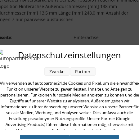
uposition Hinterachse Außendurchmesser [mm] 138 mm
durchmesser [mm] 13,5 mm Länge [mm] 248,0 mm Anzahl der
ngen 7 nur paarweise austauschen
seite:
Hinterachse
form:
Miniblock
Datenschutzeinstellungen
l der Windungen:
7
durchmesser [mm]:
138 mm
Zwecke
Partner
durchmesser [mm]:
13,5 mm
 [mm]:
248,0 mm
Wir verwenden auf autopartner24.de Cookies und Pixel, um die einwandfrei
Funktion unserer Website zu gewährleisten, Inhalte und Anzeigen zu
aarweise austauschen:
personalisieren, Funktionen für soziale Medien anbieten zu können und die
Zugriffe auf unserer Website zu analysieren. Außerdem geben wir
Informationen zu Ihrer Verwendung unserer Website an unsere Partner für
soziale Medien, Werbung und Analysen weiter. Dies umfasst auch die
Erstellung pseudonymer Nutzungsprofile. Unsere Partner (Google
Advertising Products) führen diese Informationen möglicherweise mit
en kauften auch
weiteren Daten zusammen, die Sie ihnen bereitgestellt haben (bspw. anhan
eines persönlichen Accounts) oder welche sie im Rahmen Ihrer Nutzung der