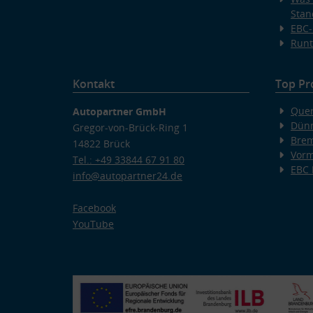
Stan
EBC-
Runt
Kontakt
Top Pr
Quer
Autopartner GmbH
Dünn
Gregor-von-Brück-Ring 1
Bre
14822 Brück
Vorm
Tel.: +49 33844 67 91 80
EBC
info@autopartner24.de
Facebook
YouTube