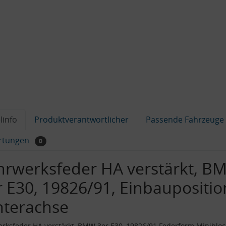
linfo
Produktverantwortlicher
Passende Fahrzeuge
rtungen
0
hrwerksfeder HA verstärkt, B
r E30, 19826/91, Einbaupositio
nterachse
rksfeder HA verstärkt, BMW 3er E30, 19826/91 Federform Minibloc