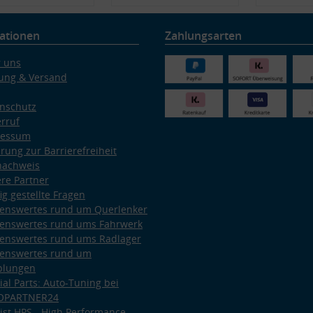
ationen
Zahlungsarten
 uns
ung & Versand
nschutz
rruf
ressum
ärung zur Barrierefreiheit
nachweis
re Partner
ig gestellte Fragen
enswertes rund um Querlenker
enswertes rund ums Fahrwerk
enswertes rund ums Radlager
enswertes rund um
plungen
ial Parts: Auto-Tuning bei
OPARTNER24
ist HPS - High Performance