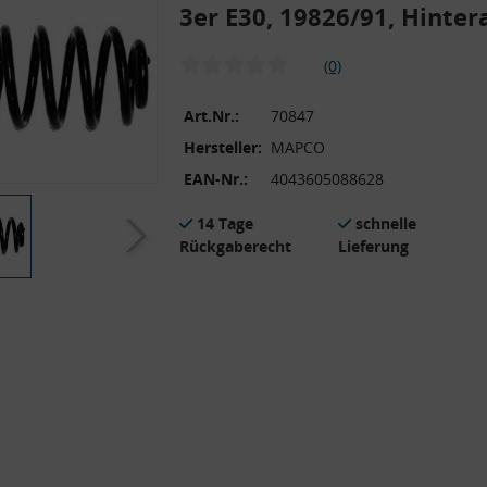
3er E30, 19826/91, Hinte
(0)
Art.Nr.:
70847
Hersteller:
MAPCO
EAN-Nr.:
4043605088628
14 Tage
schnelle
Rückgaberecht
Lieferung