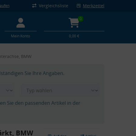
Vergleichsliste
Merkzettel
kaufen
0
Mein Konto
0,00 €
interachse, BMW
lständigen Sie Ihre Angaben.
hen Sie den passenden Artikel in der
ärkt, BMW