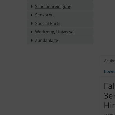
Scheibenreinigung
Sensoren
Special-Parts
Werkzeug, Universal
Zündanlage
Artike
Bewe
Fa
3e
Hi
Fahrwe