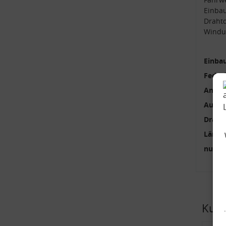
Einba
Draht
Windu
Einbau
Feder
Anzah
Außen
Draht
Länge
nur p
Kund