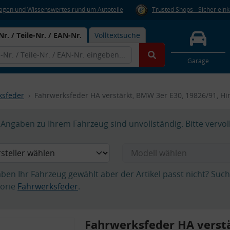
Fragen und Wissenswertes rund um Autoteile
Trusted Shops - Sicher ein
Nr. / Teile-Nr. / EAN-Nr.
Volltextsuche
Garage
ksfeder
Fahrwerksfeder HA verstärkt, BMW 3er E30, 19826/91, H
Angaben zu Ihrem Fahrzeug sind unvollständig. Bitte vervol
aben Ihr Fahrzeug gewählt aber der Artikel passt nicht? Suc
orie
Fahrwerksfeder
.
Fahrwerksfeder HA verst