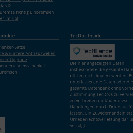
dard?
Bremse richtig Einbremsen
er im Hof
odukte
TecDoc Inside
lenker-Sätze
e & kürzere Antriebswellen
msen-Upgrade
Die hier angezeigten Daten,
ontierte Achsschenkel
insbesondere die gesamte Dat
 Bremsen
dürfen nicht kopiert werden. Es
unterlassen, die Daten oder die
gesamte Datenbank ohne vorhe
Zustimmung TecDocs zu vervielf
zu verbreiten und/oder diese
Handlungen durch Dritte ausfü
lassen. Ein Zuwiderhandeln stel
Urheberrechtsverletzung dar u
verfolgt.