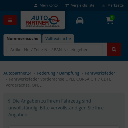
Mein Konto
Vergleichsliste
Merkzettel
0
Nummernsuche
Volltextsuche
Autopartner24
Federung / Dämpfung
Fahrwerksfeder
Fahrwerksfeder Vorderachse OPEL CORSA C 1.7 CDTI,
Vorderachse, OPEL
Die Angaben zu Ihrem Fahrzeug sind
unvollständig. Bitte vervollständigen Sie Ihre
Angaben.