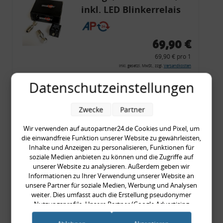
inkl. LED Blinkerrelais
CF 14
69,90 €
69,90 € pro 1
inkl. gesetzl. MwSt., zzgl.
Versandkosten
Merkzettel
Datenschutzeinstellungen
Zum Artikel
Zwecke
Partner
Wir verwenden auf autopartner24.de Cookies und Pixel, um
die einwandfreie Funktion unserer Website zu gewährleisten,
Rückleuchtenband mit
Inhalte und Anzeigen zu personalisieren, Funktionen für
Blinker, rot, US-Ecken,
soziale Medien anbieten zu können und die Zugriffe auf
unserer Website zu analysieren. Außerdem geben wir
Audi 80 Cabrio, Typ 89,
Informationen zu Ihrer Verwendung unserer Website an
OE-Nr.: 8G0945225 +
unsere Partner für soziale Medien, Werbung und Analysen
weiter. Dies umfasst auch die Erstellung pseudonymer
8G0945225C
999,99 €
Nutzungsprofile. Unsere Partner (Google Advertising
Products) führen diese Informationen möglicherweise mit
999,99 € pro 1
weiteren Daten zusammen, die Sie ihnen bereitgestellt haben