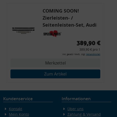
COMING SOON!
Zierleisten- /
Seitenleisten-Set, Audi
80 Cabrio, Coupe, S2, (6x
Zierleiste, 2x Kappe,
389,90 €
Clipse,
389,90 € pro 1
Montagewerkzeug)
inkl. gesetzl. MwSt., zzgl.
Versandkosten
Merkzettel
Zum Artikel
Kundenservice
Informationen
Kontakt
Über uns
Mein Konto
Zahlung & Versand