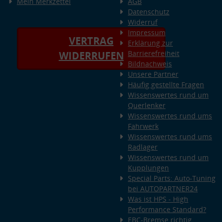
Mein Merkzettel
AGB
Datenschutz
Widerruf
Impressum
VERTRAG
Erklärung zur
Barrierefreiheit
WIDERRUFEN
Bildnachweis
Unsere Partner
Häufig gestellte Fragen
Wissenswertes rund um
Querlenker
Wissenswertes rund ums
Fahrwerk
Wissenswertes rund ums
Radlager
Wissenswertes rund um
Kupplungen
Special Parts: Auto-Tuning
bei AUTOPARTNER24
Was ist HPS - High
Performance Standard?
EBC-Bremse richtig