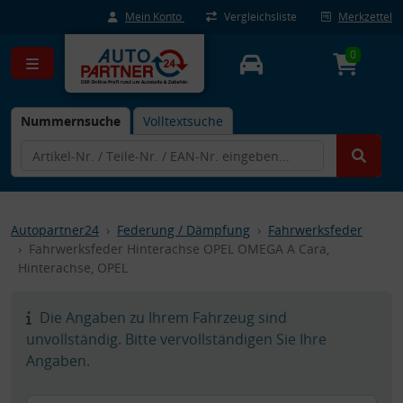
Mein Konto
Vergleichsliste
Merkzettel
0
Nummernsuche
Volltextsuche
Autopartner24
Federung / Dämpfung
Fahrwerksfeder
Fahrwerksfeder Hinterachse OPEL OMEGA A Cara,
Hinterachse, OPEL
Die Angaben zu Ihrem Fahrzeug sind
unvollständig. Bitte vervollständigen Sie Ihre
Angaben.