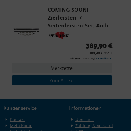
COMING SOON!
Zierleisten- /
Seitenleisten-Set, Audi
80 Cabrio, Coupe, S2, (6x
Zierleiste, 2x Kappe,
389,90 €
Clipse,
389,90 € pro 1
Montagewerkzeug)
inkl. gesetzl. MwSt., zzgl.
Versandkosten
Merkzettel
Zum Artikel
Kundenservice
Informationen
Kontakt
Über uns
Mein Konto
Zahlung & Versand