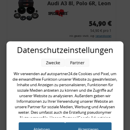
Audi A3 8l, Polo 6R, Leon
54,90 €
54,90 € pro 1
inkl. gesetzl. MwSt., zzgl.
Versandkosten
Merkzettel
Datenschutzeinstellungen
Zum Artikel
Zwecke
Partner
Wir verwenden auf autopartner24.de Cookies und Pixel, um
die einwandfreie Funktion unserer Website zu gewährleisten,
Rückleuchtenband mit
Inhalte und Anzeigen zu personalisieren, Funktionen für
Blinker, rot, US-Ecken,
soziale Medien anbieten zu können und die Zugriffe auf
unserer Website zu analysieren. Außerdem geben wir
Audi 80 Cabrio, Typ 89,
Informationen zu Ihrer Verwendung unserer Website an
OE-Nr.: 8G0945225 +
unsere Partner für soziale Medien, Werbung und Analysen
8G0945225C
weiter. Dies umfasst auch die Erstellung pseudonymer
999,99 €
Nutzungsprofile. Unsere Partner (Google Advertising
Products) führen diese Informationen möglicherweise mit
999,99 € pro 1
weiteren Daten zusammen, die Sie ihnen bereitgestellt haben
Ablehnen
Akzeptieren
inkl. gesetzl. MwSt., zzgl.
Versandkosten