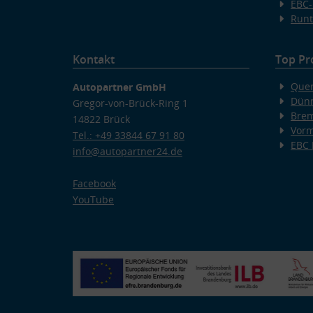
EBC-
Runt
Kontakt
Top Pr
Quer
Autopartner GmbH
Dünn
Gregor-von-Brück-Ring 1
Bre
14822 Brück
Vorm
Tel.: +49 33844 67 91 80
EBC
info@autopartner24.de
Facebook
YouTube