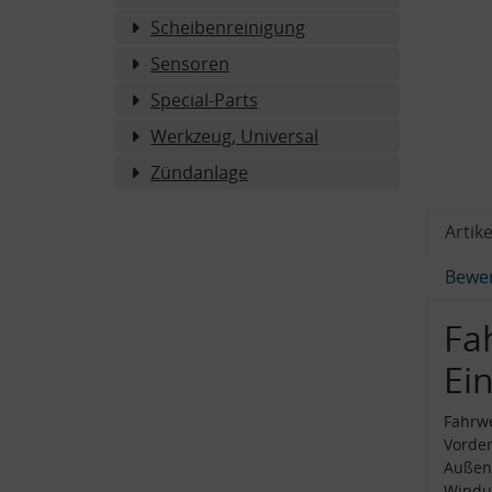
Scheibenreinigung
Sensoren
Special-Parts
Werkzeug, Universal
Zündanlage
Artike
Bewe
Fa
Ei
Fahrwe
Vorder
Außen
Windu