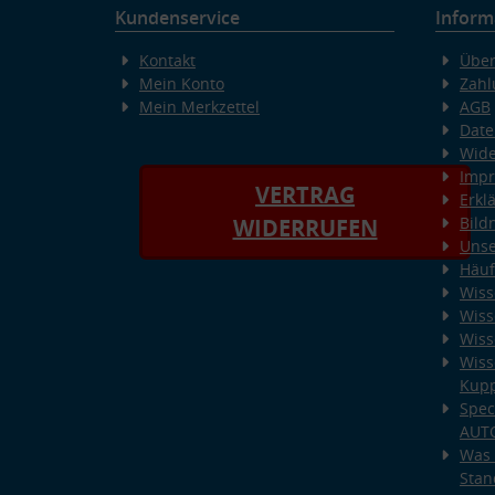
Kundenservice
Inform
Kontakt
Über
Mein Konto
Zahl
Mein Merkzettel
AGB
Date
Wide
Imp
VERTRAG
Erkl
Bild
WIDERRUFEN
Unse
Häuf
Wiss
Wiss
Wiss
Wiss
Kup
Spec
AUT
Was 
Stan