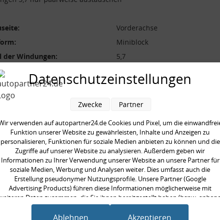
seite:
Vorderachse
form:
Miniblock
l der Windungen:
5,7
durchmesser [mm]:
134,5 mm
Datenschutzeinstellungen
durchmesser [mm]:
12,5 mm
 [mm]:
304,0 mm
Zwecke
Partner
aarweise austauschen:
Wir verwenden auf autopartner24.de Cookies und Pixel, um die einwandfrei
gte Stückzahl:
2,0
Funktion unserer Website zu gewährleisten, Inhalte und Anzeigen zu
personalisieren, Funktionen für soziale Medien anbieten zu können und die
Zugriffe auf unserer Website zu analysieren. Außerdem geben wir
Informationen zu Ihrer Verwendung unserer Website an unsere Partner für
soziale Medien, Werbung und Analysen weiter. Dies umfasst auch die
Erstellung pseudonymer Nutzungsprofile. Unsere Partner (Google
en kauften auch
Advertising Products) führen diese Informationen möglicherweise mit
weiteren Daten zusammen, die Sie ihnen bereitgestellt haben (bspw. anhan
eines persönlichen Accounts) oder welche sie im Rahmen Ihrer Nutzung der
Dienste gesammelt haben (bspw. Nutzungsdaten anderer Geräte). Ihre
Ablehnen
Akzeptieren