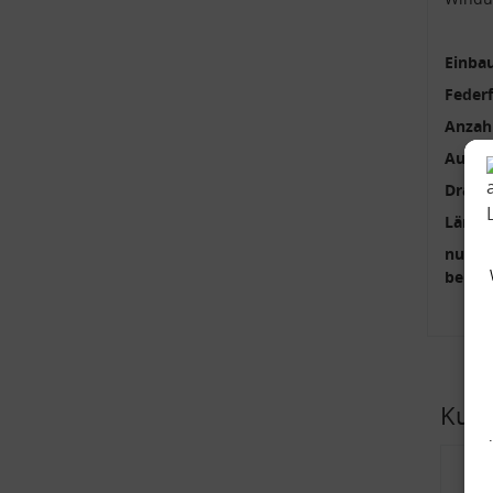
Einbau
Feder
Anzah
Außen
Draht
Länge
nur p
benöti
Kund