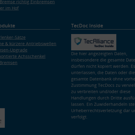
Bremse richtig Einbremsen
er im Hof
odukte
TecDoc Inside
lenker-Sätze
e & kürzere Antriebswellen
msen-Upgrade
Die hier angezeigten Daten,
ontierte Achsschenkel
insbesondere die gesamte Dat
 Bremsen
dürfen nicht kopiert werden. Es
unterlassen, die Daten oder die
gesamte Datenbank ohne vorhe
Zustimmung TecDocs zu vervielf
zu verbreiten und/oder diese
Handlungen durch Dritte ausfü
lassen. Ein Zuwiderhandeln stel
Urheberrechtsverletzung dar u
verfolgt.