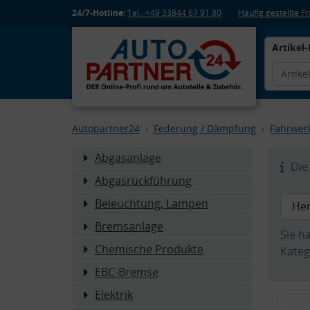
24/7-Hotline:
Tel.: +49 33844 67 91 80
Häufig gestellte 
Artikel-
Autopartner24
Federung / Dämpfung
Fahrwer
Abgasanlage
Die 
Abgasrückführung
Beleuchtung, Lampen
Bremsanlage
Sie h
Chemische Produkte
Kateg
EBC-Bremse
Elektrik