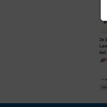
2x 
Lam
6xC
ink
v
Bli
14
inkl. g
Me