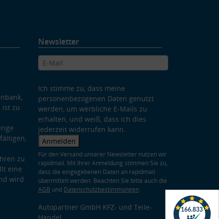
Newsletter
Ich stimme zu, dass meine
enbank,
personenbezogenen Daten genutzt
 ist zu
werden, um werbliche E-Mails zu
erhalten, und weiß, dass ich dies
rige
jederzeit widerrufen kann.
ältigen,
Anmelden
Für den Versand unserer Newsletter nutzen wir
hren zu
rapidmail. Mit Ihrer Anmeldung stimmen Sie zu,
lt eine
dass die eingegebenen Daten an rapidmail
nd wird
übermittelt werden. Beachten Sie bitte auch die
AGB
und
Datenschutzbestimmungen
.
Autopartner GmbH KFZ- und Teile-
Handel