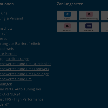
ationen
Zahlungsarten
 uns
ung & Versand
nschutz
rruf
ressum
ärung zur Barrierefreiheit
nachweis
re Partner
ig gestellte Fragen
enswertes rund um Querlenker
enswertes rund ums Fahrwerk
enswertes rund ums Radlager
enswertes rund um
plungen
ial Parts: Auto-Tuning bei
OPARTNER24
ist HPS - High Performance
dard?