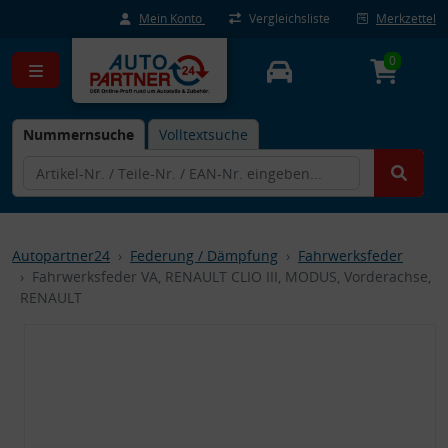
Mein Konto
Vergleichsliste
Merkzettel
0
Nummernsuche
Volltextsuche
Autopartner24
Federung / Dämpfung
Fahrwerksfeder
Fahrwerksfeder VA, RENAULT CLIO III, MODUS, Vorderachse,
RENAULT