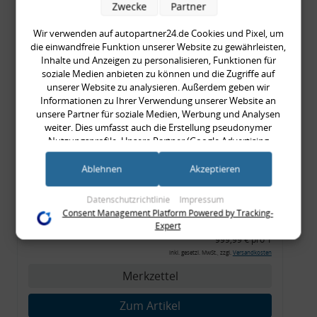
Zwecke
Partner
999,99 € pro 1
inkl. gesetzl. MwSt., zzgl.
Versandkosten
Wir verwenden auf autopartner24.de Cookies und Pixel, um
Merkzettel
die einwandfreie Funktion unserer Website zu gewährleisten,
Inhalte und Anzeigen zu personalisieren, Funktionen für
soziale Medien anbieten zu können und die Zugriffe auf
Zum Artikel
unserer Website zu analysieren. Außerdem geben wir
Informationen zu Ihrer Verwendung unserer Website an
unsere Partner für soziale Medien, Werbung und Analysen
weiter. Dies umfasst auch die Erstellung pseudonymer
Rückleuchtenband mit
Nutzungsprofile. Unsere Partner (Google Advertising
Blinker, orange, Audi 80
Products) führen diese Informationen möglicherweise mit
weiteren Daten zusammen, die Sie ihnen bereitgestellt haben
Ablehnen
Akzeptieren
Cabrio, Typ 89, OE-Nr.:
(bspw. anhand eines persönlichen Accounts) oder welche sie
8G0945225 + 8G0945225C
im Rahmen Ihrer Nutzung der Dienste gesammelt haben
Datenschutzrichtlinie
Impressum
(bspw. Nutzungsdaten anderer Geräte). Ihre Einwilligung zur
Consent Management Platform Powered by Tracking-
999,99 €
Nutzung von Cookies und Pixeln können Sie jederzeit
Expert
widerrufen, indem Sie auf den Datenschutz-Button links
999,99 € pro 1
unten klicken und dort die entsprechenden Anpassungen
inkl. gesetzl. MwSt., zzgl.
Versandkosten
vornehmen.
Merkzettel
Zwecke der Datenverarbeitung durch unsere Partner:
Zum Artikel
Speichern von oder Zugriff auf Informationen auf einem Endgerät