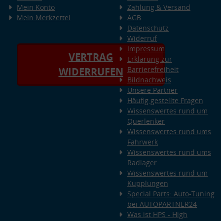
Mein Konto
Zahlung & Versand
Mein Merkzettel
AGB
Datenschutz
Widerruf
Impressum
VERTRAG
Erklärung zur
Barrierefreiheit
WIDERRUFEN
Bildnachweis
Unsere Partner
Häufig gestellte Fragen
Wissenswertes rund um
Querlenker
Wissenswertes rund ums
Fahrwerk
Wissenswertes rund ums
Radlager
Wissenswertes rund um
Kupplungen
Special Parts: Auto-Tuning
bei AUTOPARTNER24
Was ist HPS - High