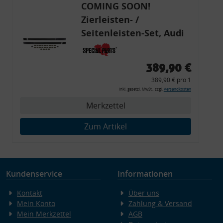
COMING SOON!
Zierleisten- /
Seitenleisten-Set, Audi
80 Cabrio, Coupe, S2, (6x
Zierleiste, 2x Kappe,
389,90 €
Clipse,
389,90 € pro 1
Montagewerkzeug)
inkl. gesetzl. MwSt., zzgl.
Versandkosten
Merkzettel
Zum Artikel
Kundenservice
Informationen
Kontakt
Über uns
Mein Konto
Zahlung & Versand
Mein Merkzettel
AGB