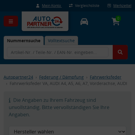
Mein Konto
Vergleichsliste
Merkzettel
0
Nummernsuche
Volltextsuche
Autopartner24
Federung / Dämpfung
Fahrwerksfeder
Fahrwerksfeder VA, AUDI A4, A5, A6, A7, Vorderachse, AUDI
Die Angaben zu Ihrem Fahrzeug sind
unvollständig. Bitte vervollständigen Sie Ihre
Angaben.