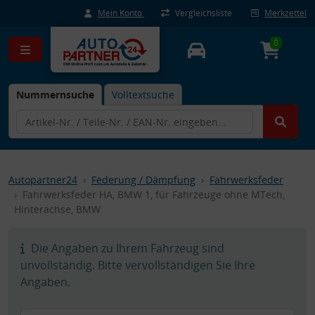
Mein Konto
Vergleichsliste
Merkzettel
0
Nummernsuche
Volltextsuche
Autopartner24
Federung / Dämpfung
Fahrwerksfeder
Fahrwerksfeder HA, BMW 1, für Fahrzeuge ohne MTech,
Hinterachse, BMW
Die Angaben zu Ihrem Fahrzeug sind
unvollständig. Bitte vervollständigen Sie Ihre
Angaben.