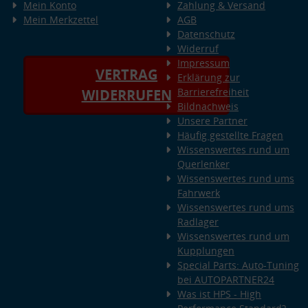
Mein Konto
Zahlung & Versand
Mein Merkzettel
AGB
Datenschutz
Widerruf
Impressum
VERTRAG
Erklärung zur
Barrierefreiheit
WIDERRUFEN
Bildnachweis
Unsere Partner
Häufig gestellte Fragen
Wissenswertes rund um
Querlenker
Wissenswertes rund ums
Fahrwerk
Wissenswertes rund ums
Radlager
Wissenswertes rund um
Kupplungen
Special Parts: Auto-Tuning
bei AUTOPARTNER24
Was ist HPS - High