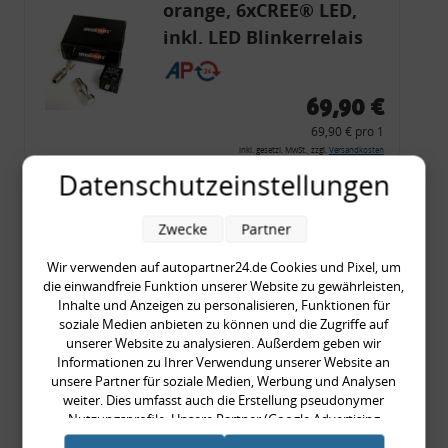
orange, 6xCREE® LED,
inkl. LED Blinkerrelais
CF 14
69,90 €
69,90 € pro 1
inkl. gesetzl. MwSt., zzgl.
Versandkosten
Datenschutzeinstellungen
Merkzettel
Zum Artikel
Zwecke
Partner
Wir verwenden auf autopartner24.de Cookies und Pixel, um
die einwandfreie Funktion unserer Website zu gewährleisten,
Rückleuchtenband mit
Inhalte und Anzeigen zu personalisieren, Funktionen für
soziale Medien anbieten zu können und die Zugriffe auf
Blinker, rot, US-Ecken,
unserer Website zu analysieren. Außerdem geben wir
Audi 80 Cabrio, Typ 89,
Informationen zu Ihrer Verwendung unserer Website an
unsere Partner für soziale Medien, Werbung und Analysen
OE-Nr.: 8G0945225 +
weiter. Dies umfasst auch die Erstellung pseudonymer
8G0945225C
Nutzungsprofile. Unsere Partner (Google Advertising
999,99 €
Products) führen diese Informationen möglicherweise mit