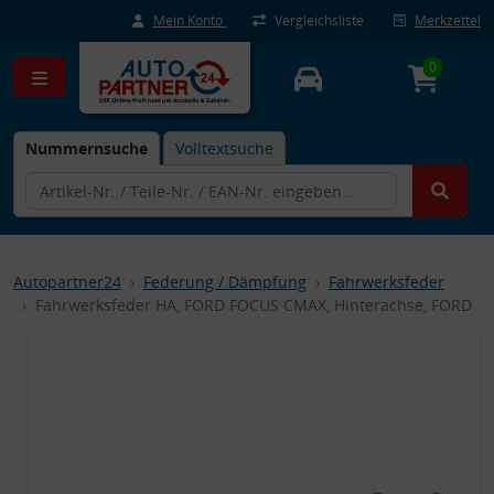
Mein Konto
Vergleichsliste
Merkzettel
0
Nummernsuche
Volltextsuche
Autopartner24
Federung / Dämpfung
Fahrwerksfeder
Fahrwerksfeder HA, FORD FOCUS CMAX, Hinterachse, FORD