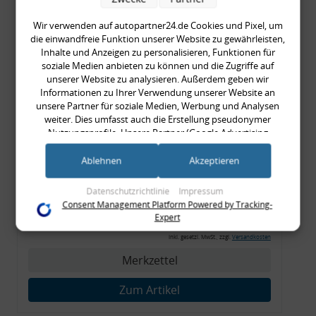
inkl. gesetzl. MwSt., zzgl.
Versandkosten
Wir verwenden auf autopartner24.de Cookies und Pixel, um
Merkzettel
die einwandfreie Funktion unserer Website zu gewährleisten,
Inhalte und Anzeigen zu personalisieren, Funktionen für
Zum Artikel
soziale Medien anbieten zu können und die Zugriffe auf
unserer Website zu analysieren. Außerdem geben wir
Informationen zu Ihrer Verwendung unserer Website an
unsere Partner für soziale Medien, Werbung und Analysen
Rückleuchtenband mit
weiter. Dies umfasst auch die Erstellung pseudonymer
Nutzungsprofile. Unsere Partner (Google Advertising
Blinker, orange, Audi 80
Products) führen diese Informationen möglicherweise mit
Cabrio, Typ 89, OE-Nr.:
weiteren Daten zusammen, die Sie ihnen bereitgestellt haben
Ablehnen
Akzeptieren
(bspw. anhand eines persönlichen Accounts) oder welche sie
8G0945225 + 8G0945225C
im Rahmen Ihrer Nutzung der Dienste gesammelt haben
Datenschutzrichtlinie
Impressum
(bspw. Nutzungsdaten anderer Geräte). Ihre Einwilligung zur
999,99 €
Consent Management Platform Powered by Tracking-
Nutzung von Cookies und Pixeln können Sie jederzeit
Expert
999,99 € pro 1
widerrufen, indem Sie auf den Datenschutz-Button links
inkl. gesetzl. MwSt., zzgl.
Versandkosten
unten klicken und dort die entsprechenden Anpassungen
vornehmen.
Merkzettel
Zwecke der Datenverarbeitung durch unsere Partner:
Zum Artikel
Speichern von oder Zugriff auf Informationen auf einem Endgerät
Verwendung reduzierter Daten zur Auswahl von Werbeanzeigen