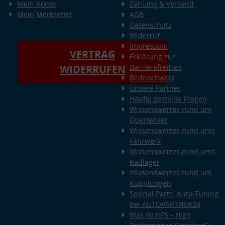
Mein Konto
Zahlung & Versand
Mein Merkzettel
AGB
Datenschutz
Widerruf
Impressum
VERTRAG
Erklärung zur
Barrierefreiheit
WIDERRUFEN
Bildnachweis
Unsere Partner
Häufig gestellte Fragen
Wissenswertes rund um
Querlenker
Wissenswertes rund ums
Fahrwerk
Wissenswertes rund ums
Radlager
Wissenswertes rund um
Kupplungen
Special Parts: Auto-Tuning
bei AUTOPARTNER24
Was ist HPS - High