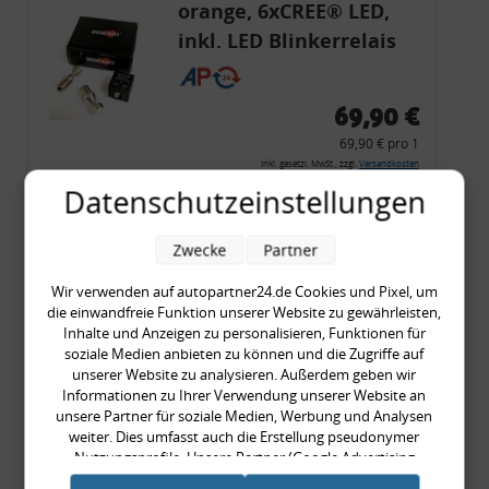
orange, 6xCREE® LED,
inkl. LED Blinkerrelais
CF 14
69,90 €
69,90 € pro 1
inkl. gesetzl. MwSt., zzgl.
Versandkosten
Datenschutzeinstellungen
Merkzettel
Zum Artikel
Zwecke
Partner
Wir verwenden auf autopartner24.de Cookies und Pixel, um
die einwandfreie Funktion unserer Website zu gewährleisten,
Rückleuchtenband mit
Inhalte und Anzeigen zu personalisieren, Funktionen für
soziale Medien anbieten zu können und die Zugriffe auf
Blinker, rot, US-Ecken,
unserer Website zu analysieren. Außerdem geben wir
Audi 80 Cabrio, Typ 89,
Informationen zu Ihrer Verwendung unserer Website an
unsere Partner für soziale Medien, Werbung und Analysen
OE-Nr.: 8G0945225 +
weiter. Dies umfasst auch die Erstellung pseudonymer
8G0945225C
Nutzungsprofile. Unsere Partner (Google Advertising
999,99 €
Products) führen diese Informationen möglicherweise mit