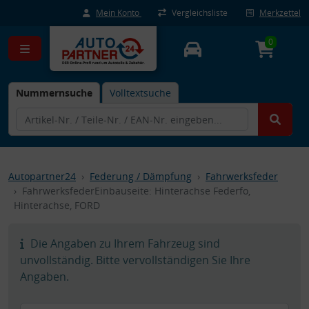
Mein Konto
Vergleichsliste
Merkzettel
0
Nummernsuche
Volltextsuche
Autopartner24
Federung / Dämpfung
Fahrwerksfeder
FahrwerksfederEinbauseite: Hinterachse Federfo,
Hinterachse, FORD
Die Angaben zu Ihrem Fahrzeug sind
unvollständig. Bitte vervollständigen Sie Ihre
Angaben.