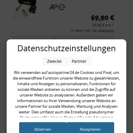
CF 14
69,90 €
69,90 € pro 1
inkl. gesetzl. MwSt., zzgl.
Versandkosten
Merkzettel
Datenschutzeinstellungen
Zum Artikel
Zwecke
Partner
Wir verwenden auf autopartner24.de Cookies und Pixel, um
Rückleuchtenband mit
die einwandfreie Funktion unserer Website zu gewährleisten,
Inhalte und Anzeigen zu personalisieren, Funktionen für
Blinker, rot, US-Ecken,
soziale Medien anbieten zu können und die Zugriffe auf
Audi 80 Cabrio, Typ 89,
unserer Website zu analysieren. Außerdem geben wir
OE-Nr.: 8G0945225 +
Informationen zu Ihrer Verwendung unserer Website an
unsere Partner für soziale Medien, Werbung und Analysen
8G0945225C
weiter. Dies umfasst auch die Erstellung pseudonymer
999,99 €
Nutzungsprofile. Unsere Partner (Google Advertising
999,99 € pro 1
Products) führen diese Informationen möglicherweise mit
inkl. gesetzl. MwSt., zzgl.
Versandkosten
weiteren Daten zusammen, die Sie ihnen bereitgestellt haben
Ablehnen
Akzeptieren