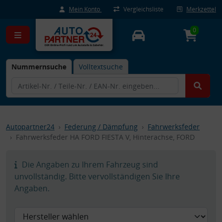
Mein Konto
Vergleichsliste
Merkzettel
0
Nummernsuche
Volltextsuche
Autopartner24
Federung / Dämpfung
Fahrwerksfeder
Fahrwerksfeder HA FORD FIESTA V, Hinterachse, FORD
Die Angaben zu Ihrem Fahrzeug sind
unvollständig. Bitte vervollständigen Sie Ihre
Angaben.