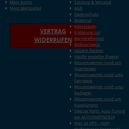
Mein Konto
Zahlung & Versand
Mein Merkzettel
AGB
Datenschutz
Widerruf
Impressum
VERTRAG
Erklärung zur
Barrierefreiheit
WIDERRUFEN
Bildnachweis
Unsere Partner
Häufig gestellte Fragen
Wissenswertes rund um
Querlenker
Wissenswertes rund ums
Fahrwerk
Wissenswertes rund ums
Radlager
Wissenswertes rund um
Kupplungen
Special Parts: Auto-Tuning
bei AUTOPARTNER24
Was ist HPS - High