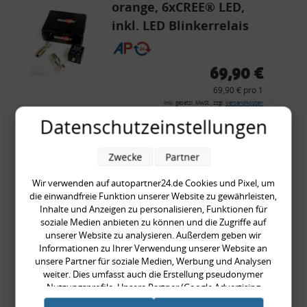
orange, 6xCREE® LED,
inkl. LED Blinkerrelais
CF 14
69,90 €
69,90 € pro 1
inkl. gesetzl. MwSt., zzgl.
Versandkosten
Datenschutzeinstellungen
Merkzettel
Zum Artikel
Zwecke
Partner
Wir verwenden auf autopartner24.de Cookies und Pixel, um
die einwandfreie Funktion unserer Website zu gewährleisten,
Rückleuchtenband mit
Inhalte und Anzeigen zu personalisieren, Funktionen für
soziale Medien anbieten zu können und die Zugriffe auf
Blinker, rot, US-Ecken,
unserer Website zu analysieren. Außerdem geben wir
Audi 80 Cabrio, Typ 89,
Informationen zu Ihrer Verwendung unserer Website an
unsere Partner für soziale Medien, Werbung und Analysen
OE-Nr.: 8G0945225 +
weiter. Dies umfasst auch die Erstellung pseudonymer
8G0945225C
Nutzungsprofile. Unsere Partner (Google Advertising
999,99 €
Products) führen diese Informationen möglicherweise mit