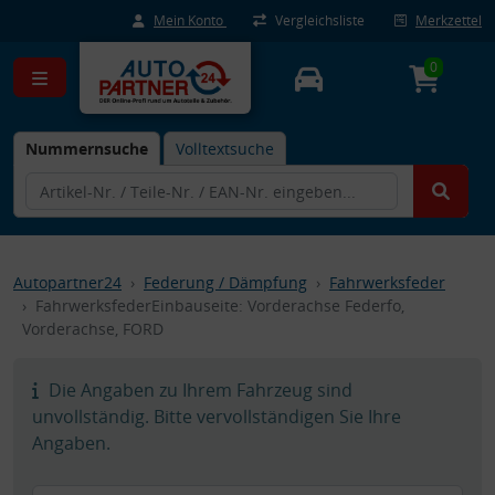
Mein Konto
Vergleichsliste
Merkzettel
0
Nummernsuche
Volltextsuche
Autopartner24
Federung / Dämpfung
Fahrwerksfeder
FahrwerksfederEinbauseite: Vorderachse Federfo,
Vorderachse, FORD
Die Angaben zu Ihrem Fahrzeug sind
unvollständig. Bitte vervollständigen Sie Ihre
Angaben.