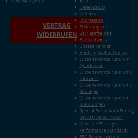
Mein Merkzettel
AGB
Datenschutz
Widerruf
Impressum
VERTRAG
Erklärung zur
Barrierefreiheit
WIDERRUFEN
Bildnachweis
Unsere Partner
Häufig gestellte Fragen
Wissenswertes rund um
Querlenker
Wissenswertes rund ums
Fahrwerk
Wissenswertes rund ums
Radlager
Wissenswertes rund um
Kupplungen
Special Parts: Auto-Tuning
bei AUTOPARTNER24
Was ist HPS - High
Performance Standard?
EBC-Bremse richtig