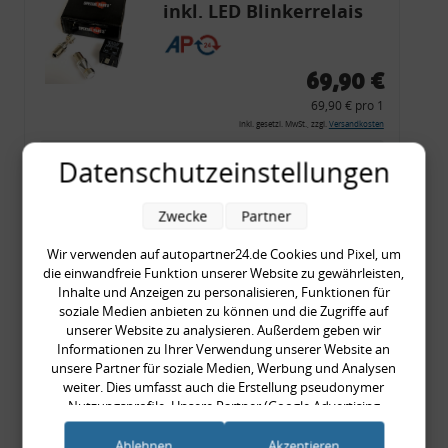
inkl. LED Blinkerrelais
CF 14
69,90 €
69,90 € pro 1
inkl. gesetzl. MwSt., zzgl.
Versandkosten
Merkzettel
Datenschutzeinstellungen
Zum Artikel
Zwecke
Partner
Wir verwenden auf autopartner24.de Cookies und Pixel, um
die einwandfreie Funktion unserer Website zu gewährleisten,
Rückleuchtenband mit
Inhalte und Anzeigen zu personalisieren, Funktionen für
Blinker, rot, US-Ecken,
soziale Medien anbieten zu können und die Zugriffe auf
unserer Website zu analysieren. Außerdem geben wir
Audi 80 Cabrio, Typ 89,
Informationen zu Ihrer Verwendung unserer Website an
OE-Nr.: 8G0945225 +
unsere Partner für soziale Medien, Werbung und Analysen
8G0945225C
weiter. Dies umfasst auch die Erstellung pseudonymer
999,99 €
Nutzungsprofile. Unsere Partner (Google Advertising
Products) führen diese Informationen möglicherweise mit
999,99 € pro 1
weiteren Daten zusammen, die Sie ihnen bereitgestellt haben
Ablehnen
Akzeptieren
inkl. gesetzl. MwSt., zzgl.
Versandkosten