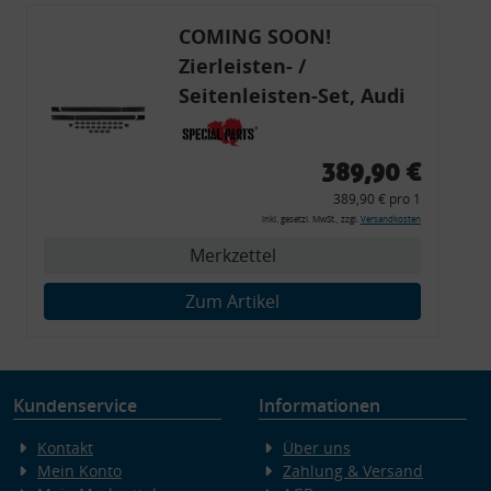
COMING SOON!
Zierleisten- /
Seitenleisten-Set, Audi
80 Cabrio, Coupe, S2, (6x
Zierleiste, 2x Kappe,
389,90 €
Clipse,
389,90 € pro 1
Montagewerkzeug)
inkl. gesetzl. MwSt., zzgl.
Versandkosten
Merkzettel
Zum Artikel
Kundenservice
Informationen
Kontakt
Über uns
Mein Konto
Zahlung & Versand