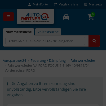
Mein Konto
Vergleichsliste
Merkzettel
0
Nummernsuche
Volltextsuche
Autopartner24
Federung / Dämpfung
Fahrwerksfeder
Fahrwerksfeder VA FORD FOCUS 1.6 16V 10/9811/04,
Vorderachse, FORD
Die Angaben zu Ihrem Fahrzeug sind
unvollständig. Bitte vervollständigen Sie Ihre
Angaben.