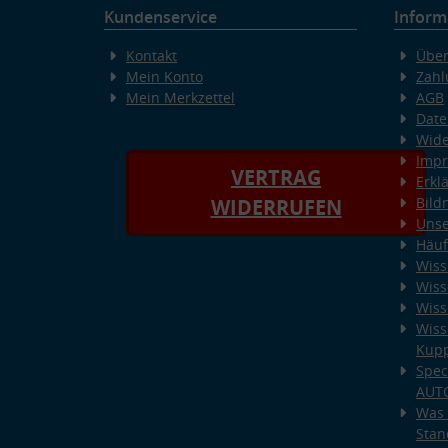
Kundenservice
Inform
Kontakt
Über
Mein Konto
Zahl
Mein Merkzettel
AGB
Date
Wide
Imp
VERTRAG
Erkl
Bild
WIDERRUFEN
Unse
Häuf
Wiss
Wiss
Wiss
Wiss
Kup
Spec
AUT
Was 
Stan