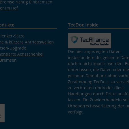
Bremse richtig Einbremsen
er im Hof
odukte
TecDoc Inside
lenker-Sätze
e & kürzere Antriebswellen
msen-Upgrade
Die hier angezeigten Daten,
ontierte Achsschenkel
insbesondere die gesamte Dat
 Bremsen
dürfen nicht kopiert werden. Es
unterlassen, die Daten oder die
gesamte Datenbank ohne vorhe
Zustimmung TecDocs zu vervielf
zu verbreiten und/oder diese
Handlungen durch Dritte ausfü
lassen. Ein Zuwiderhandeln stel
Urheberrechtsverletzung dar u
verfolgt.