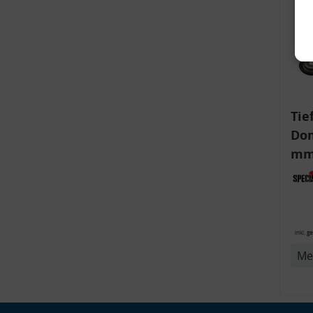
Tie
Dom
mm)
Aud
v
6R,
inkl. g
Me