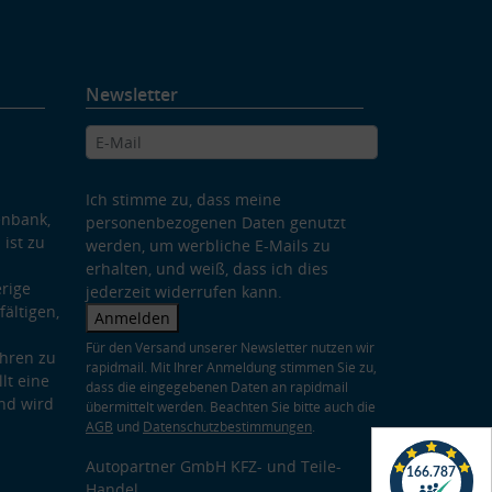
Newsletter
Ich stimme zu, dass meine
enbank,
personenbezogenen Daten genutzt
 ist zu
werden, um werbliche E-Mails zu
erhalten, und weiß, dass ich dies
rige
jederzeit widerrufen kann.
ältigen,
Anmelden
Für den Versand unserer Newsletter nutzen wir
hren zu
rapidmail. Mit Ihrer Anmeldung stimmen Sie zu,
lt eine
dass die eingegebenen Daten an rapidmail
nd wird
übermittelt werden. Beachten Sie bitte auch die
AGB
und
Datenschutzbestimmungen
.
Autopartner GmbH KFZ- und Teile-
Handel