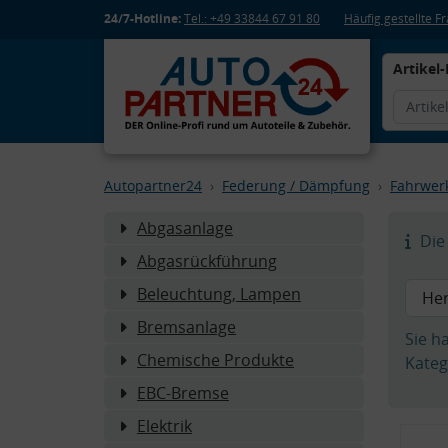
24/7-Hotline:
Tel.: +49 33844 67 91 80
Häufig gestellte 
Artikel-
Autopartner24
Federung / Dämpfung
Fahrwer
Abgasanlage
Die 
Abgasrückführung
Beleuchtung, Lampen
Bremsanlage
Sie h
Chemische Produkte
Kateg
EBC-Bremse
Elektrik