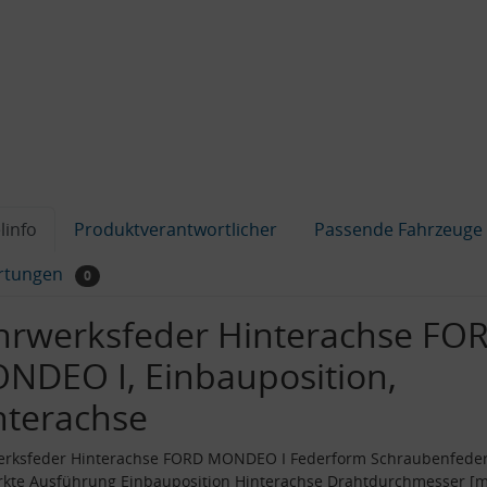
linfo
Produktverantwortlicher
Passende Fahrzeuge
rtungen
0
hrwerksfeder Hinterachse FO
NDEO I, Einbauposition,
nterachse
erksfeder Hinterachse FORD MONDEO I Federform Schraubenfede
rkte Ausführung Einbauposition Hinterachse Drahtdurchmesser [