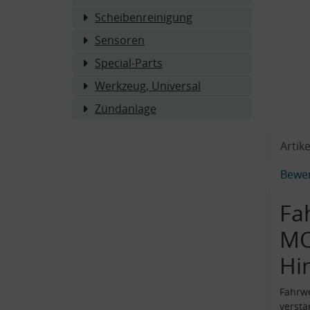
Scheibenreinigung
Sensoren
Special-Parts
Werkzeug, Universal
Zündanlage
Artike
Bewe
Fa
MO
Hi
Fahrw
verstä