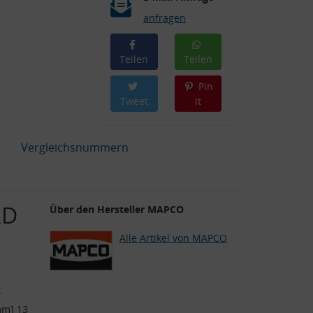
anfragen
Teilen
Teilen
Pin
Tweet
it
Vergleichsnummern
RD
Über den Hersteller MAPCO
Alle Artikel von MAPCO
r
mm] 13