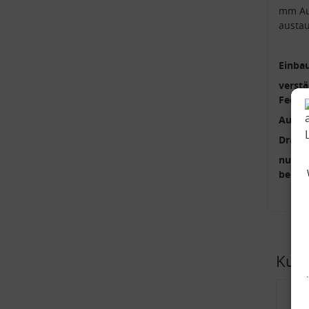
mm Au
austa
Einbau
verstä
Feder
Außen
Draht
nur p
benöti
Kund