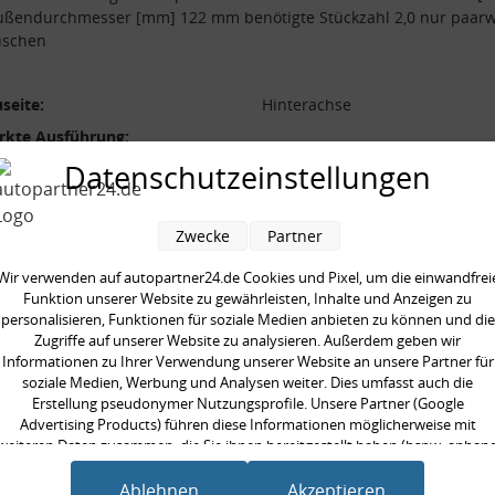
ßendurchmesser [mm] 122 mm benötigte Stückzahl 2,0 nur paarw
uschen
seite:
Hinterachse
rkte Ausführung:
form:
Schraubenfeder
Datenschutzeinstellungen
durchmesser [mm]:
122 mm
durchmesser [mm]:
13 mm
Zwecke
Partner
aarweise austauschen:
Wir verwenden auf autopartner24.de Cookies und Pixel, um die einwandfrei
gte Stückzahl:
2,0
Funktion unserer Website zu gewährleisten, Inhalte und Anzeigen zu
personalisieren, Funktionen für soziale Medien anbieten zu können und die
Zugriffe auf unserer Website zu analysieren. Außerdem geben wir
Informationen zu Ihrer Verwendung unserer Website an unsere Partner für
soziale Medien, Werbung und Analysen weiter. Dies umfasst auch die
Erstellung pseudonymer Nutzungsprofile. Unsere Partner (Google
en kauften auch
Advertising Products) führen diese Informationen möglicherweise mit
weiteren Daten zusammen, die Sie ihnen bereitgestellt haben (bspw. anhan
eines persönlichen Accounts) oder welche sie im Rahmen Ihrer Nutzung der
Dienste gesammelt haben (bspw. Nutzungsdaten anderer Geräte). Ihre
Ablehnen
Akzeptieren