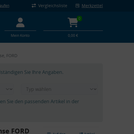
Vergleichsliste
Merkzettel
kaufen
0
Mein Konto
0,00 €
se, FORD
lständigen Sie Ihre Angaben.
hen Sie den passenden Artikel in der
hse FORD