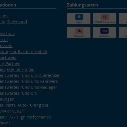
ationen
Zahlungsarten
 uns
ung & Versand
nschutz
rruf
ressum
ärung zur Barrierefreiheit
nachweis
re Partner
ig gestellte Fragen
enswertes rund um Querlenker
enswertes rund ums Fahrwerk
enswertes rund ums Radlager
enswertes rund um
plungen
ial Parts: Auto-Tuning bei
OPARTNER24
ist HPS - High Performance
dard?