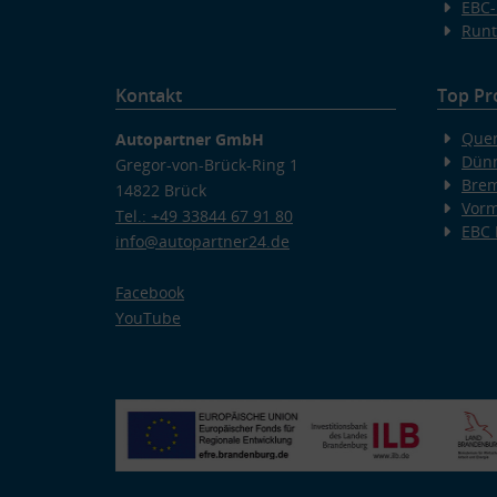
EBC-
Runt
Kontakt
Top Pr
Quer
Autopartner GmbH
Dünn
Gregor-von-Brück-Ring 1
Bre
14822 Brück
Vorm
Tel.: +49 33844 67 91 80
EBC
info@autopartner24.de
Facebook
YouTube