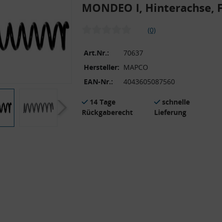
MONDEO I, Hinterachse,
(0)
Art.Nr.:
70637
Hersteller:
MAPCO
EAN-Nr.:
4043605087560
14 Tage
schnelle
Rückgaberecht
Lieferung