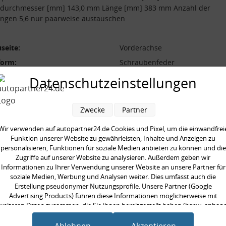
durchmesser [mm] 143,0 mm Länge [mm] 383 mm Anzahl der
ngen 5,6 nur paarweise austauschen
seite:
Vorderachse
form:
Schraubenfeder
l der Windungen:
5,6
Datenschutzeinstellungen
durchmesser [mm]:
143,0 mm
durchmesser [mm]:
11.7 mm
Zwecke
Partner
 [mm]:
383 mm
Wir verwenden auf autopartner24.de Cookies und Pixel, um die einwandfrei
aarweise austauschen:
Funktion unserer Website zu gewährleisten, Inhalte und Anzeigen zu
personalisieren, Funktionen für soziale Medien anbieten zu können und die
Zugriffe auf unserer Website zu analysieren. Außerdem geben wir
Informationen zu Ihrer Verwendung unserer Website an unsere Partner für
soziale Medien, Werbung und Analysen weiter. Dies umfasst auch die
Erstellung pseudonymer Nutzungsprofile. Unsere Partner (Google
en kauften auch
Advertising Products) führen diese Informationen möglicherweise mit
weiteren Daten zusammen, die Sie ihnen bereitgestellt haben (bspw. anhan
eines persönlichen Accounts) oder welche sie im Rahmen Ihrer Nutzung der
Dienste gesammelt haben (bspw. Nutzungsdaten anderer Geräte). Ihre
Ablehnen
Akzeptieren