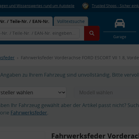
Fragen und Wissenswertes rund um Autoteile
Trusted Shops - Sicher ein
Nr. / Teile-Nr. / EAN-Nr.
Volltextsuche
Garage
ksfeder
Fahrwerksfeder Vorderachse FORD ESCORT VII 1.8, Vord
Angaben zu Ihrem Fahrzeug sind unvollständig. Bitte vervol
aben Ihr Fahrzeug gewählt aber der Artikel passt nicht? Suc
orie
Fahrwerksfeder
.
Fahrwerksfeder Vordera