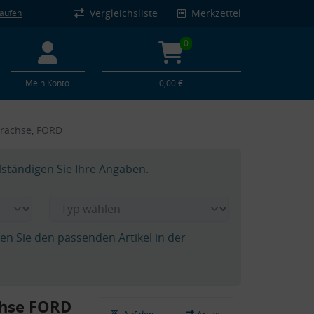
Vergleichsliste
Merkzettel
kaufen
0
Mein Konto
0,00 €
erachse, FORD
lständigen Sie Ihre Angaben.
hen Sie den passenden Artikel in der
chse FORD