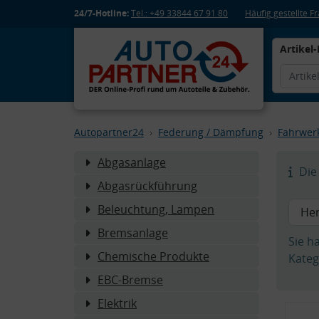
24/7-Hotline:
Tel.: +49 33844 67 91 80
Häufig gestellte 
Artikel-
Autopartner24
Federung / Dämpfung
Fahrwer
Abgasanlage
Die 
Abgasrückführung
Beleuchtung, Lampen
Bremsanlage
Sie h
Chemische Produkte
Kateg
EBC-Bremse
Elektrik