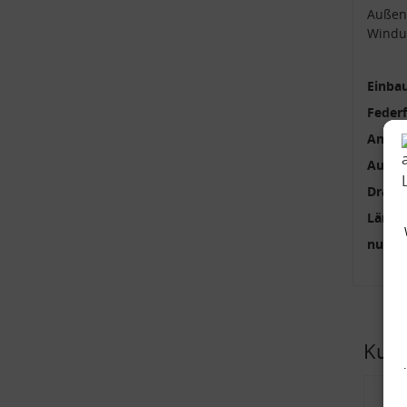
Außen
Windu
Einbau
Feder
Anzah
Außen
Draht
Länge
nur p
Kund