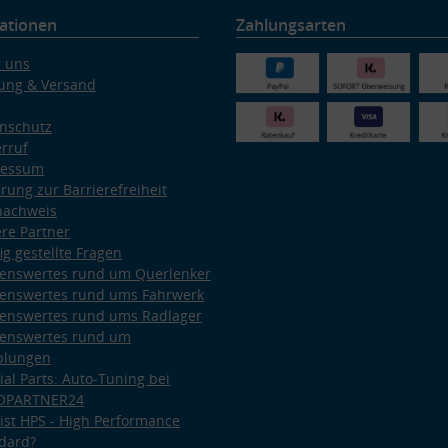
ationen
Zahlungsarten
 uns
ung & Versand
nschutz
rruf
ressum
ärung zur Barrierefreiheit
nachweis
re Partner
ig gestellte Fragen
enswertes rund um Querlenker
enswertes rund ums Fahrwerk
enswertes rund ums Radlager
enswertes rund um
plungen
ial Parts: Auto-Tuning bei
OPARTNER24
ist HPS - High Performance
dard?