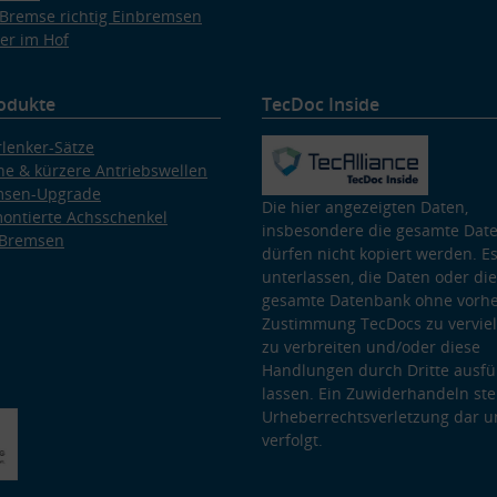
Bremse richtig Einbremsen
er im Hof
odukte
TecDoc Inside
lenker-Sätze
e & kürzere Antriebswellen
msen-Upgrade
Die hier angezeigten Daten,
ontierte Achsschenkel
insbesondere die gesamte Dat
 Bremsen
dürfen nicht kopiert werden. Es
unterlassen, die Daten oder die
gesamte Datenbank ohne vorhe
Zustimmung TecDocs zu vervielf
zu verbreiten und/oder diese
Handlungen durch Dritte ausfü
lassen. Ein Zuwiderhandeln stel
Urheberrechtsverletzung dar u
verfolgt.