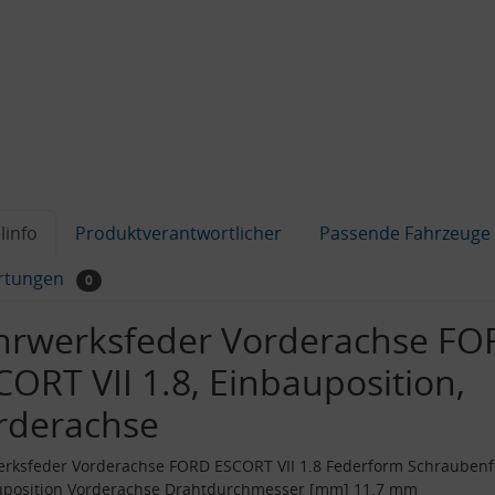
linfo
Produktverantwortlicher
Passende Fahrzeuge
rtungen
0
hrwerksfeder Vorderachse FO
CORT VII 1.8, Einbauposition,
rderachse
erksfeder Vorderachse FORD ESCORT VII 1.8 Federform Schrauben
uposition Vorderachse Drahtdurchmesser [mm] 11.7 mm