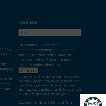
Newsletter
Ich stimme zu, dass meine
enbank,
personenbezogenen Daten genutzt
 ist zu
werden, um werbliche E-Mails zu
erhalten, und weiß, dass ich dies
rige
jederzeit widerrufen kann.
ältigen,
Anmelden
Für den Versand unserer Newsletter nutzen wir
hren zu
rapidmail. Mit Ihrer Anmeldung stimmen Sie zu,
lt eine
dass die eingegebenen Daten an rapidmail
nd wird
übermittelt werden. Beachten Sie bitte auch die
AGB
und
Datenschutzbestimmungen
.
Autopartner GmbH KFZ- und Teile-