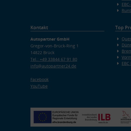
EBC-
Runt
Kontakt
Top Pr
Quer
Autopartner GmbH
Dünn
Gregor-von-Brück-Ring 1
Bre
14822 Brück
Vorm
Tel.: +49 33844 67 91 80
EBC
info@autopartner24.de
Facebook
YouTube