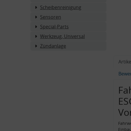
Scheibenreinigung
Sensoren
Special-Parts
Werkzeug, Universal
Zündanlage
Artike
Bewe
Fa
ES
Vo
Fahrw
Einba