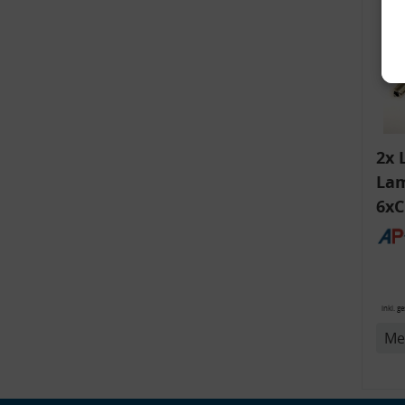
2x 
Lam
6xC
ink
v
Bli
14
inkl. g
Me