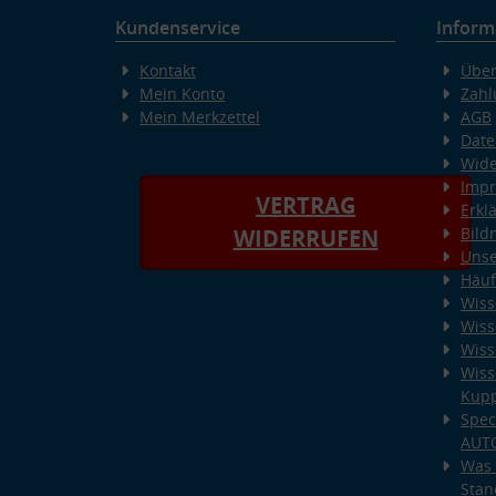
Kundenservice
Inform
Kontakt
Über
Mein Konto
Zahl
Mein Merkzettel
AGB
Date
Wide
Imp
VERTRAG
Erkl
Bild
WIDERRUFEN
Unse
Häuf
Wiss
Wiss
Wiss
Wiss
Kup
Spec
AUT
Was 
Stan