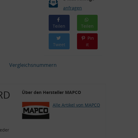
anfragen
Teilen
Teilen
Pin
Tweet
it
Vergleichsnummern
RD
Über den Hersteller MAPCO
Alle Artikel von MAPCO
feder