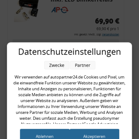
CF 14
69,90 €
69,90 € pro 1
inkl. gesetzl. MwSt., zzgl.
Versandkosten
Merkzettel
Datenschutzeinstellungen
Zum Artikel
Zwecke
Partner
Wir verwenden auf autopartner24.de Cookies und Pixel, um
Rückleuchtenband mit
die einwandfreie Funktion unserer Website zu gewährleisten,
Inhalte und Anzeigen zu personalisieren, Funktionen für
Blinker, rot, US-Ecken,
soziale Medien anbieten zu können und die Zugriffe auf
Audi 80 Cabrio, Typ 89,
unserer Website zu analysieren. Außerdem geben wir
Informationen zu Ihrer Verwendung unserer Website an
OE-Nr.: 8G0945225 +
unsere Partner für soziale Medien, Werbung und Analysen
8G0945225C
weiter. Dies umfasst auch die Erstellung pseudonymer
999,99 €
Nutzungsprofile. Unsere Partner (Google Advertising
999,99 € pro 1
Products) führen diese Informationen möglicherweise mit
weiteren Daten zusammen, die Sie ihnen bereitgestellt haben
inkl. gesetzl. MwSt., zzgl.
Versandkosten
Ablehnen
Akzeptieren