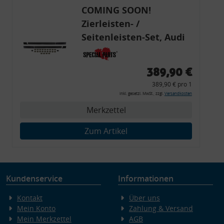
COMING SOON!
Zierleisten- /
Seitenleisten-Set, Audi
80 Cabrio, Coupe, S2, (6x
Zierleiste, 2x Kappe,
389,90 €
Clipse,
389,90 € pro 1
Montagewerkzeug)
inkl. gesetzl. MwSt., zzgl.
Versandkosten
Merkzettel
Zum Artikel
Kundenservice
Informationen
Kontakt
Über uns
Mein Konto
Zahlung & Versand
Mein Merkzettel
AGB