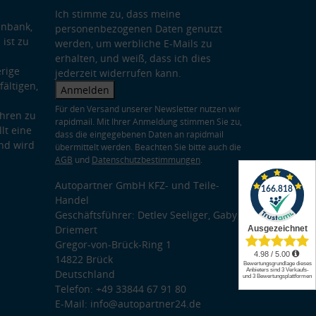
Ich stimme zu, dass meine
enbank,
personenbezogenen Daten genutzt
 ist zu
werden, um werbliche E-Mails zu
erhalten, und weiß, dass ich dies
rige
jederzeit widerrufen kann.
ältigen,
Anmelden
Für den Versand unserer Newsletter nutzen wir
hren zu
rapidmail. Mit Ihrer Anmeldung stimmen Sie zu,
lt eine
dass die eingegebenen Daten an rapidmail
nd wird
übermittelt werden. Beachten Sie bitte auch die
AGB
und
Datenschutzbestimmungen
.
Autopartner GmbH KFZ- und Teile-
Handel
Geschäftsführer: Detlev Seeliger, Gaby
Driemert
Gregor-von-Brück-Ring 1
14822 Brück
Deutschland
Telefon: +49 33844 67 91 80
E-Mail: info@autopartner24.de