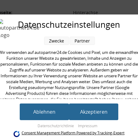
seite:
Hinterachse
form:
Schraubenfeder
Datenschutzeinstellungen
aarweise austauschen:
Zwecke
Partner
Wir verwenden auf autopartner24.de Cookies und Pixel, um die einwandfrei
Funktion unserer Website zu gewährleisten, Inhalte und Anzeigen zu
personalisieren, Funktionen für soziale Medien anbieten zu können und die
en kauften auch
Zugriffe auf unserer Website zu analysieren. Außerdem geben wir
Informationen zu Ihrer Verwendung unserer Website an unsere Partner für
soziale Medien, Werbung und Analysen weiter. Dies umfasst auch die
Erstellung pseudonymer Nutzungsprofile. Unsere Partner (Google
Advertising Products) führen diese Informationen möglicherweise mit
weiteren Daten zusammen, die Sie ihnen bereitgestellt haben (bspw. anhan
eines persönlichen Accounts) oder welche sie im Rahmen Ihrer Nutzung der
Dienste gesammelt haben (bspw. Nutzungsdaten anderer Geräte). Ihre
Ablehnen
Akzeptieren
Einwilligung zur Nutzung von Cookies und Pixeln können Sie jederzeit
widerrufen, indem Sie auf den Datenschutz-Button links unten klicken und
Datenschutzrichtlinie
Impressum
dort die entsprechenden Anpassungen vornehmen.
Consent Management Platform Powered by Tracking-Expert