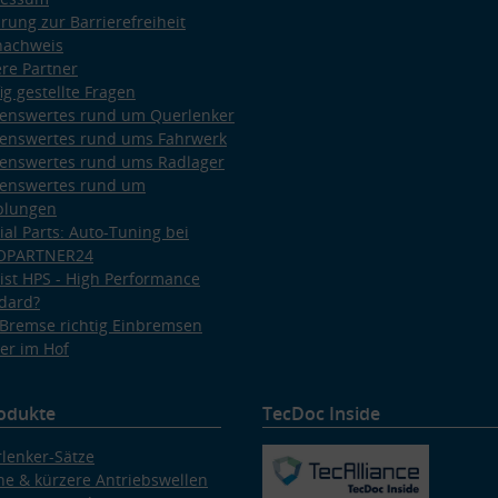
ärung zur Barrierefreiheit
nachweis
re Partner
ig gestellte Fragen
enswertes rund um Querlenker
enswertes rund ums Fahrwerk
enswertes rund ums Radlager
enswertes rund um
plungen
ial Parts: Auto-Tuning bei
OPARTNER24
ist HPS - High Performance
dard?
Bremse richtig Einbremsen
er im Hof
odukte
TecDoc Inside
lenker-Sätze
e & kürzere Antriebswellen