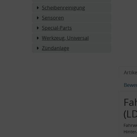
Scheibenreinigung
Sensoren
Special-Parts
Werkzeug, Universal
Zündanlage
Artike
Bewe
Fa
(L
Fahrwe
Hinte