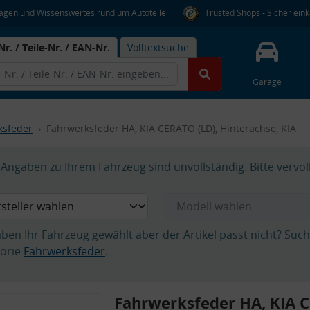
Fragen und Wissenswertes rund um Autoteile
Trusted Shops - Sicher ein
Nr. / Teile-Nr. / EAN-Nr.
Volltextsuche
Garage
ksfeder
Fahrwerksfeder HA, KIA CERATO (LD), Hinterachse, KIA
Angaben zu Ihrem Fahrzeug sind unvollständig. Bitte vervol
aben Ihr Fahrzeug gewählt aber der Artikel passt nicht? Suc
orie
Fahrwerksfeder
.
Fahrwerksfeder HA, KIA C