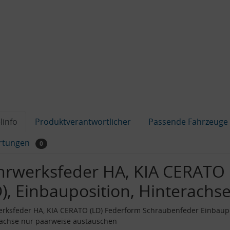
linfo
Produktverantwortlicher
Passende Fahrzeuge
rtungen
0
hrwerksfeder HA, KIA CERATO
D), Einbauposition, Hinterachs
rksfeder HA, KIA CERATO (LD) Federform Schraubenfeder Einbaup
rachse nur paarweise austauschen