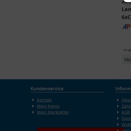
2x 
Lam
6xC
ink
Bli
14
inkl. g
v
Me
Kundenservice
Inform
Kontakt
Über
Mein Konto
Zahl
Mein Merkzettel
AGB
Date
Wide
Imp