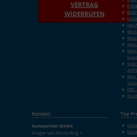
VERTRAG
Erkl
Bild
WIDERRUFEN
Unse
Häuf
Wiss
Wiss
Wiss
Wiss
Kup
Spec
AUT
Was 
Stan
EBC-
Runt
Kontakt
Top Pr
Quer
Autopartner GmbH
Dünn
Gregor-von-Brück-Ring 1