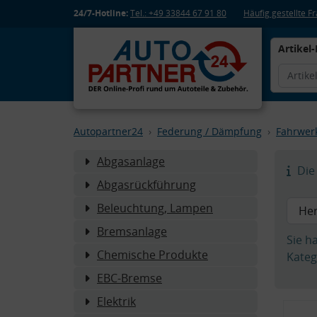
24/7-Hotline:
Tel.: +49 33844 67 91 80
Häufig gestellte 
Artikel-
Autopartner24
Federung / Dämpfung
Fahrwer
Abgasanlage
Die 
Abgasrückführung
Beleuchtung, Lampen
Bremsanlage
Sie h
Chemische Produkte
Kateg
EBC-Bremse
Elektrik