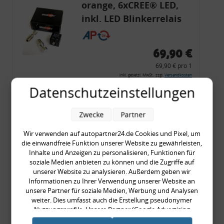
orange, 6xCREE® LED,
inkl. LED Blinkerrelais
CF 14
69,90 €
69,90 € pro 1
inkl. gesetzl. MwSt., zzgl.
Versandkosten
Datenschutzeinstellungen
Merkzettel
Zum Artikel
Zwecke
Partner
Wir verwenden auf autopartner24.de Cookies und Pixel, um
die einwandfreie Funktion unserer Website zu gewährleisten,
Rückleuchtenband mit
Inhalte und Anzeigen zu personalisieren, Funktionen für
soziale Medien anbieten zu können und die Zugriffe auf
Blinker, rot, US-Ecken,
unserer Website zu analysieren. Außerdem geben wir
Audi 80 Cabrio, Typ 89,
Informationen zu Ihrer Verwendung unserer Website an
unsere Partner für soziale Medien, Werbung und Analysen
OE-Nr.: 8G0945225 +
weiter. Dies umfasst auch die Erstellung pseudonymer
8G0945225C
Nutzungsprofile. Unsere Partner (Google Advertising
999,99 €
Products) führen diese Informationen möglicherweise mit