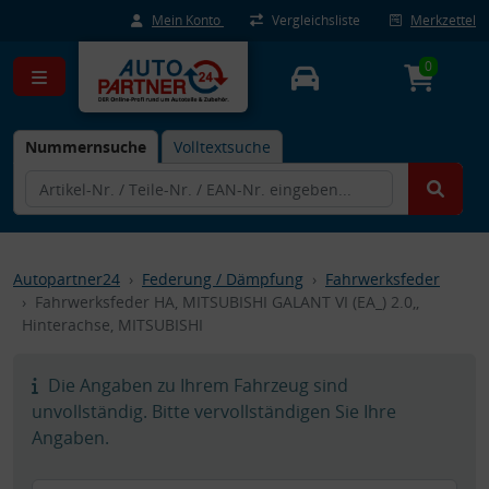
Mein Konto
Vergleichsliste
Merkzettel
0
Nummernsuche
Volltextsuche
Autopartner24
Federung / Dämpfung
Fahrwerksfeder
Fahrwerksfeder HA, MITSUBISHI GALANT VI (EA_) 2.0,,
Hinterachse, MITSUBISHI
Die Angaben zu Ihrem Fahrzeug sind
unvollständig. Bitte vervollständigen Sie Ihre
Angaben.