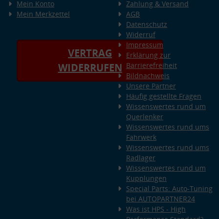
Mein Konto
Zahlung & Versand
Mein Merkzettel
AGB
Datenschutz
Widerruf
Impressum
VERTRAG
Erklärung zur
Barrierefreiheit
WIDERRUFEN
Bildnachweis
Unsere Partner
Häufig gestellte Fragen
Wissenswertes rund um
Querlenker
Wissenswertes rund ums
Fahrwerk
Wissenswertes rund ums
Radlager
Wissenswertes rund um
Kupplungen
Special Parts: Auto-Tuning
bei AUTOPARTNER24
Was ist HPS - High