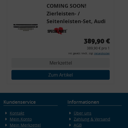
COMING SOON!
Zierleisten- /
Seitenleisten-Set, Audi
80 Cabrio, Coupe, S2, (6x
Zierleiste, 2x Kappe,
389,90 €
Clipse,
389,90 € pro 1
Montagewerkzeug)
inkl. gesetzl. MwSt., zzgl.
Versandkosten
Merkzettel
Zum Artikel
Kundenservice
Informationen
Kontakt
Über uns
Mein Konto
Zahlung & Versand
Mein Merkzettel
AGB