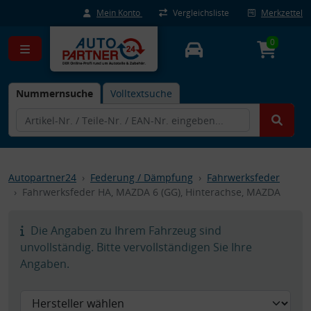
Mein Konto
Vergleichsliste
Merkzettel
0
Nummernsuche
Volltextsuche
Autopartner24
Federung / Dämpfung
Fahrwerksfeder
Fahrwerksfeder HA, MAZDA 6 (GG), Hinterachse, MAZDA
Die Angaben zu Ihrem Fahrzeug sind
unvollständig. Bitte vervollständigen Sie Ihre
Angaben.