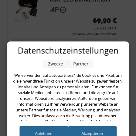
CF 14
69,90 €
69,90 € pro 1
inkl. gesetzl. MwSt., zzgl.
Versandkosten
Merkzettel
Datenschutzeinstellungen
Zum Artikel
Zwecke
Partner
Wir verwenden auf autopartner24.de Cookies und Pixel, um
Rückleuchtenband mit
die einwandfreie Funktion unserer Website zu gewährleisten,
Inhalte und Anzeigen zu personalisieren, Funktionen für
Blinker, rot, US-Ecken,
soziale Medien anbieten zu können und die Zugriffe auf
Audi 80 Cabrio, Typ 89,
unserer Website zu analysieren. Außerdem geben wir
Informationen zu Ihrer Verwendung unserer Website an
OE-Nr.: 8G0945225 +
unsere Partner für soziale Medien, Werbung und Analysen
8G0945225C
weiter. Dies umfasst auch die Erstellung pseudonymer
999,99 €
Nutzungsprofile. Unsere Partner (Google Advertising
999,99 € pro 1
Products) führen diese Informationen möglicherweise mit
weiteren Daten zusammen, die Sie ihnen bereitgestellt haben
inkl. gesetzl. MwSt., zzgl.
Versandkosten
Ablehnen
Akzeptieren