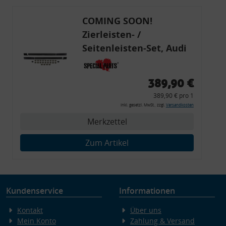
COMING SOON!
Zierleisten- /
Seitenleisten-Set, Audi
80 Cabrio, Coupe, S2, (6x
Zierleiste, 2x Kappe,
389,90 €
Clipse,
389,90 € pro 1
Montagewerkzeug)
inkl. gesetzl. MwSt., zzgl.
Versandkosten
Merkzettel
Zum Artikel
Kundenservice
Informationen
Kontakt
Über uns
Mein Konto
Zahlung & Versand