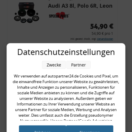
Audi A3 8l, Polo 6R, Leon
54,90 €
54,90 € pro 1
inkl. gesetzl. MwSt., zzgl.
Versandkosten
Merkzettel
Datenschutzeinstellungen
Zum Artikel
Zwecke
Partner
Wir verwenden auf autopartner24.de Cookies und Pixel, um
die einwandfreie Funktion unserer Website zu gewährleisten,
Rückleuchtenband mit
Inhalte und Anzeigen zu personalisieren, Funktionen für
Blinker, rot, US-Ecken,
soziale Medien anbieten zu können und die Zugriffe auf
unserer Website zu analysieren. Außerdem geben wir
Audi 80 Cabrio, Typ 89,
Informationen zu Ihrer Verwendung unserer Website an
OE-Nr.: 8G0945225 +
unsere Partner für soziale Medien, Werbung und Analysen
weiter. Dies umfasst auch die Erstellung pseudonymer
8G0945225C
999,99 €
Nutzungsprofile. Unsere Partner (Google Advertising
Products) führen diese Informationen möglicherweise mit
999,99 € pro 1
weiteren Daten zusammen, die Sie ihnen bereitgestellt haben