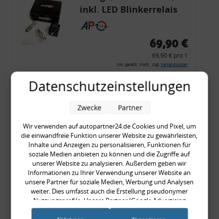
inkl. LED Blinkerrelais
CF 14
69,90 €
69,90 € pro 1
inkl. gesetzl. MwSt., zzgl.
Versandkosten
Merkzettel
Datenschutzeinstellungen
Zum Artikel
Zwecke
Partner
Wir verwenden auf autopartner24.de Cookies und Pixel, um
die einwandfreie Funktion unserer Website zu gewährleisten,
Rückleuchtenband mit
Inhalte und Anzeigen zu personalisieren, Funktionen für
Blinker, rot, US-Ecken,
soziale Medien anbieten zu können und die Zugriffe auf
unserer Website zu analysieren. Außerdem geben wir
Audi 80 Cabrio, Typ 89,
Informationen zu Ihrer Verwendung unserer Website an
OE-Nr.: 8G0945225 +
unsere Partner für soziale Medien, Werbung und Analysen
weiter. Dies umfasst auch die Erstellung pseudonymer
8G0945225C
999,99 €
Nutzungsprofile. Unsere Partner (Google Advertising
Products) führen diese Informationen möglicherweise mit
999,99 € pro 1
weiteren Daten zusammen, die Sie ihnen bereitgestellt haben