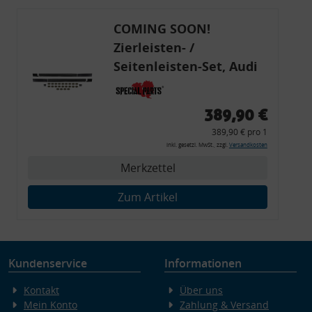
COMING SOON!
Zierleisten- /
Seitenleisten-Set, Audi
80 Cabrio, Coupe, S2, (6x
Zierleiste, 2x Kappe,
389,90 €
Clipse,
389,90 € pro 1
Montagewerkzeug)
inkl. gesetzl. MwSt., zzgl.
Versandkosten
Merkzettel
Zum Artikel
Kundenservice
Informationen
Kontakt
Über uns
Mein Konto
Zahlung & Versand