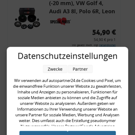
(-20 mm), VW Golf 4,
Audi A3 8l, Polo 6R, Leon
54,90 €
54,90 € pro 1
inkl. gesetzl. MwSt., zzgl.
Versandkosten
Datenschutzeinstellungen
Merkzettel
Zum Artikel
Zwecke
Partner
Wir verwenden auf autopartner24.de Cookies und Pixel, um
die einwandfreie Funktion unserer Website zu gewährleisten,
Rückleuchtenband mit
Inhalte und Anzeigen zu personalisieren, Funktionen für
soziale Medien anbieten zu können und die Zugriffe auf
Blinker, rot, US-Ecken,
unserer Website zu analysieren. Außerdem geben wir
Audi 80 Cabrio, Typ 89,
Informationen zu Ihrer Verwendung unserer Website an
unsere Partner für soziale Medien, Werbung und Analysen
OE-Nr.: 8G0945225 +
weiter. Dies umfasst auch die Erstellung pseudonymer
8G0945225C
Nutzungsprofile. Unsere Partner (Google Advertising
999,99 €
Products) führen diese Informationen möglicherweise mit