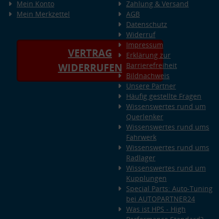
Mein Konto
Zahlung & Versand
Mein Merkzettel
AGB
Datenschutz
Widerruf
Impressum
VERTRAG
Erklärung zur
Barrierefreiheit
WIDERRUFEN
Bildnachweis
Unsere Partner
Häufig gestellte Fragen
Wissenswertes rund um
Querlenker
Wissenswertes rund ums
Fahrwerk
Wissenswertes rund ums
Radlager
Wissenswertes rund um
Kupplungen
Special Parts: Auto-Tuning
bei AUTOPARTNER24
Was ist HPS - High