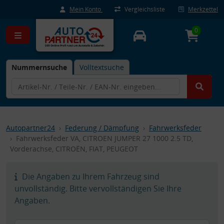
Mein Konto
Vergleichsliste
Merkzettel
0
Nummernsuche
Volltextsuche
Autopartner24
Federung / Dämpfung
Fahrwerksfeder
Fahrwerksfeder VA, CITROEN JUMPER 27 1000 2.5 TD,
Vorderachse, CITROËN, FIAT, PEUGEOT
Die Angaben zu Ihrem Fahrzeug sind
unvollständig. Bitte vervollständigen Sie Ihre
Angaben.