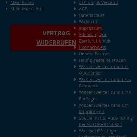
Mein Konto
Zahlung & Versand
Mein Merkzettel
AGB
Datenschutz
Widerruf
Impressum
VERTRAG
Erklärung zur
Barrierefreiheit
WIDERRUFEN
Bildnachweis
Unsere Partner
Häufig gestellte Fragen
Wissenswertes rund um
Querlenker
Wissenswertes rund ums
Fahrwerk
Wissenswertes rund ums
Radlager
Wissenswertes rund um
Kupplungen
Special Parts: Auto-Tuning
bei AUTOPARTNER24
Was ist HPS - High