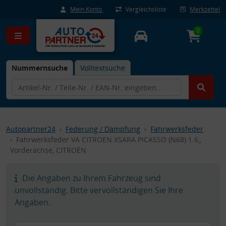
Mein Konto
Vergleichsliste
Merkzettel
0
Nummernsuche
Volltextsuche
Autopartner24
Federung / Dämpfung
Fahrwerksfeder
Fahrwerksfeder VA CITROEN XSARA PICASSO (N68) 1.6,,
Vorderachse, CITROËN
Die Angaben zu Ihrem Fahrzeug sind
unvollständig. Bitte vervollständigen Sie Ihre
Angaben.