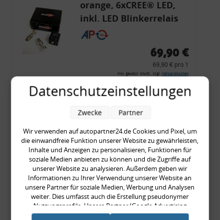
orange, 6xCREE® LED,
inkl. LED Blinkerrelais
CF 14
69,90 €
69,90 € pro 1
inkl. gesetzl. MwSt., zzgl.
Versandkosten
Datenschutzeinstellungen
Merkzettel
Zum Artikel
Zwecke
Partner
Wir verwenden auf autopartner24.de Cookies und Pixel, um
die einwandfreie Funktion unserer Website zu gewährleisten,
Rückleuchtenband mit
Inhalte und Anzeigen zu personalisieren, Funktionen für
soziale Medien anbieten zu können und die Zugriffe auf
Blinker, rot, US-Ecken,
unserer Website zu analysieren. Außerdem geben wir
Audi 80 Cabrio, Typ 89,
Informationen zu Ihrer Verwendung unserer Website an
unsere Partner für soziale Medien, Werbung und Analysen
OE-Nr.: 8G0945225 +
weiter. Dies umfasst auch die Erstellung pseudonymer
8G0945225C
Nutzungsprofile. Unsere Partner (Google Advertising
999,99 €
Products) führen diese Informationen möglicherweise mit