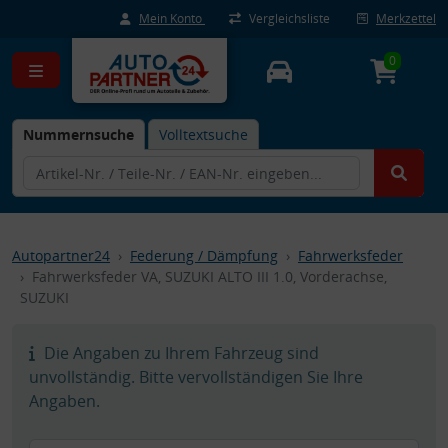
Mein Konto
Vergleichsliste
Merkzettel
0
Nummernsuche
Volltextsuche
Autopartner24
Federung / Dämpfung
Fahrwerksfeder
Fahrwerksfeder VA, SUZUKI ALTO III 1.0, Vorderachse,
SUZUKI
Die Angaben zu Ihrem Fahrzeug sind
unvollständig. Bitte vervollständigen Sie Ihre
Angaben.