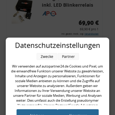
inkl. LED Blinkerrelais
CF 14
69,90 €
69,90 € pro 1
inkl. gesetzl. MwSt., zzgl.
Versandkosten
Merkzettel
Datenschutzeinstellungen
Zum Artikel
Zwecke
Partner
Wir verwenden auf autopartner24.de Cookies und Pixel, um
die einwandfreie Funktion unserer Website zu gewährleisten,
Rückleuchtenband mit
Inhalte und Anzeigen zu personalisieren, Funktionen für
Blinker, rot, US-Ecken,
soziale Medien anbieten zu können und die Zugriffe auf
unserer Website zu analysieren. Außerdem geben wir
Audi 80 Cabrio, Typ 89,
Informationen zu Ihrer Verwendung unserer Website an
OE-Nr.: 8G0945225 +
unsere Partner für soziale Medien, Werbung und Analysen
weiter. Dies umfasst auch die Erstellung pseudonymer
8G0945225C
999,99 €
Nutzungsprofile. Unsere Partner (Google Advertising
Products) führen diese Informationen möglicherweise mit
999,99 € pro 1
weiteren Daten zusammen, die Sie ihnen bereitgestellt haben