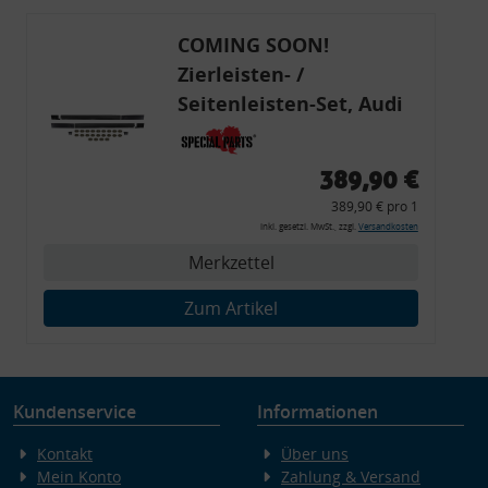
COMING SOON!
Zierleisten- /
Seitenleisten-Set, Audi
80 Cabrio, Coupe, S2, (6x
Zierleiste, 2x Kappe,
389,90 €
Clipse,
389,90 € pro 1
Montagewerkzeug)
inkl. gesetzl. MwSt., zzgl.
Versandkosten
Merkzettel
Zum Artikel
Kundenservice
Informationen
Kontakt
Über uns
Mein Konto
Zahlung & Versand