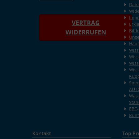
Date
Wide
Imp
VERTRAG
Erkl
Bild
WIDERRUFEN
Unse
Häuf
Wiss
Wiss
Wiss
Wiss
Kup
Spec
AUT
Was 
Stan
EBC-
Runt
Kontakt
Top Pr