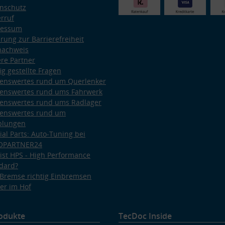
nschutz
rruf
ressum
ärung zur Barrierefreiheit
nachweis
re Partner
ig gestellte Fragen
enswertes rund um Querlenker
enswertes rund ums Fahrwerk
enswertes rund ums Radlager
enswertes rund um
plungen
ial Parts: Auto-Tuning bei
OPARTNER24
ist HPS - High Performance
dard?
Bremse richtig Einbremsen
er im Hof
odukte
TecDoc Inside