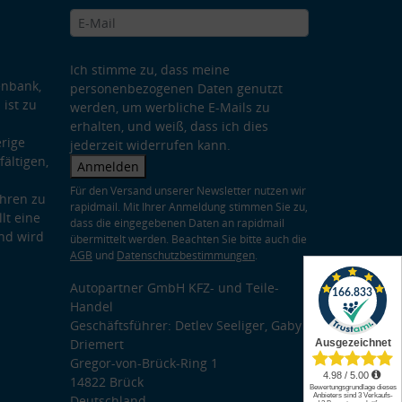
Ich stimme zu, dass meine
enbank,
personenbezogenen Daten genutzt
 ist zu
werden, um werbliche E-Mails zu
erhalten, und weiß, dass ich dies
rige
jederzeit widerrufen kann.
ältigen,
Anmelden
Für den Versand unserer Newsletter nutzen wir
hren zu
rapidmail. Mit Ihrer Anmeldung stimmen Sie zu,
lt eine
dass die eingegebenen Daten an rapidmail
nd wird
übermittelt werden. Beachten Sie bitte auch die
AGB
und
Datenschutzbestimmungen
.
Autopartner GmbH KFZ- und Teile-
Handel
Geschäftsführer: Detlev Seeliger, Gaby
Driemert
Gregor-von-Brück-Ring 1
14822 Brück
Deutschland