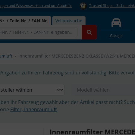
Fragen und Wissenswertes rund um Autoteile
Trusted Shops - Sicher ein
Nr. / Teile-Nr. / EAN-Nr.
Volltextsuche
Garage
aumluft
Innenraumfilter MERCEDESBENZ CKLASSE (W204), MERC
Angaben zu Ihrem Fahrzeug sind unvollständig. Bitte vervol
aben Ihr Fahrzeug gewählt aber der Artikel passt nicht? Suc
orie
Filter, Innenraumluft
.
Innenraumfilter MERCED