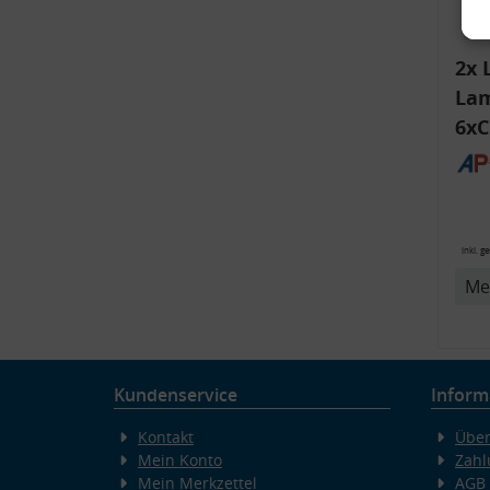
2x 
Lam
6xC
ink
Bli
14
v
inkl. g
Me
Kundenservice
Inform
Kontakt
Über
Mein Konto
Zahl
Mein Merkzettel
AGB