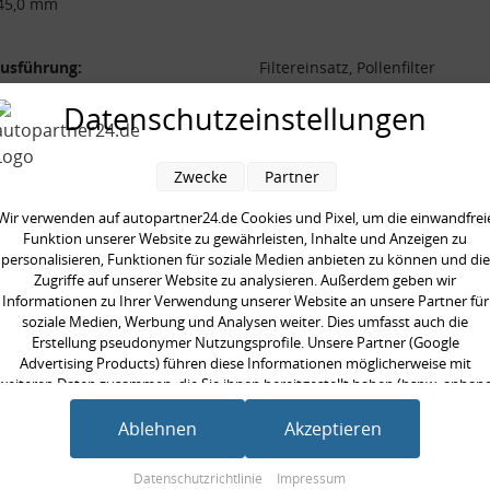
45,0 mm
ausführung:
Filtereinsatz, Pollenfilter
 [mm]:
282,0 mm
Datenschutzeinstellungen
[mm]:
45,0 mm
 [mm]:
262 mm
Zwecke
Partner
Wir verwenden auf autopartner24.de Cookies und Pixel, um die einwandfrei
Funktion unserer Website zu gewährleisten, Inhalte und Anzeigen zu
personalisieren, Funktionen für soziale Medien anbieten zu können und die
Zugriffe auf unserer Website zu analysieren. Außerdem geben wir
en kauften auch
Informationen zu Ihrer Verwendung unserer Website an unsere Partner für
soziale Medien, Werbung und Analysen weiter. Dies umfasst auch die
Erstellung pseudonymer Nutzungsprofile. Unsere Partner (Google
Advertising Products) führen diese Informationen möglicherweise mit
weiteren Daten zusammen, die Sie ihnen bereitgestellt haben (bspw. anhan
eines persönlichen Accounts) oder welche sie im Rahmen Ihrer Nutzung der
Dienste gesammelt haben (bspw. Nutzungsdaten anderer Geräte). Ihre
Ablehnen
Akzeptieren
Einwilligung zur Nutzung von Cookies und Pixeln können Sie jederzeit
widerrufen, indem Sie auf den Datenschutz-Button links unten klicken und
Datenschutzrichtlinie
Impressum
dort die entsprechenden Anpassungen vornehmen.