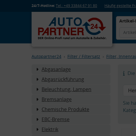
24/7-Hotline:
Tel.: +49 33844 67 91 80
Häufig gestellte 
Artikel-
Autopartner24
Filter / Filtersatz
Filter, Innenr
Abgasanlage
Die 
Abgasrückführung
Beleuchtung, Lampen
Bremsanlage
Sie h
Chemische Produkte
Kateg
EBC-Bremse
Elektrik