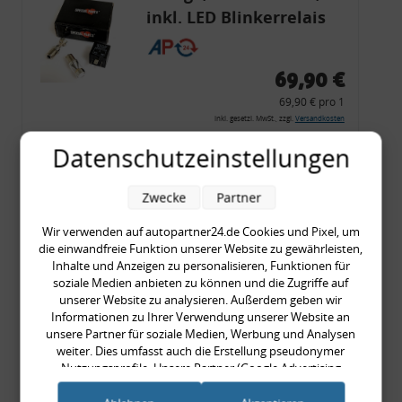
inkl. LED Blinkerrelais
CF 14
69,90 €
69,90 € pro 1
inkl. gesetzl. MwSt., zzgl.
Versandkosten
Merkzettel
Datenschutzeinstellungen
Zum Artikel
Zwecke
Partner
Wir verwenden auf autopartner24.de Cookies und Pixel, um
die einwandfreie Funktion unserer Website zu gewährleisten,
Rückleuchtenband mit
Inhalte und Anzeigen zu personalisieren, Funktionen für
Blinker, rot, US-Ecken,
soziale Medien anbieten zu können und die Zugriffe auf
unserer Website zu analysieren. Außerdem geben wir
Audi 80 Cabrio, Typ 89,
Informationen zu Ihrer Verwendung unserer Website an
OE-Nr.: 8G0945225 +
unsere Partner für soziale Medien, Werbung und Analysen
weiter. Dies umfasst auch die Erstellung pseudonymer
8G0945225C
999,99 €
Nutzungsprofile. Unsere Partner (Google Advertising
Products) führen diese Informationen möglicherweise mit
999,99 € pro 1
weiteren Daten zusammen, die Sie ihnen bereitgestellt haben