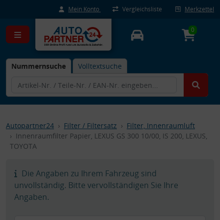
Mein Konto
Vergleichsliste
Merkzettel
0
Nummernsuche
Volltextsuche
Autopartner24
Filter / Filtersatz
Filter, Innenraumluft
Innenraumfilter Papier, LEXUS GS 300 10/00, IS 200, LEXUS,
TOYOTA
Die Angaben zu Ihrem Fahrzeug sind
unvollständig. Bitte vervollständigen Sie Ihre
Angaben.