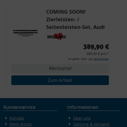
COMING SOON!
Zierleisten- /
Seitenleisten-Set, Audi
80 Cabrio, Coupe, S2, (6x
Zierleiste, 2x Kappe,
389,90 €
Clipse,
389,90 € pro 1
Montagewerkzeug)
inkl. gesetzl. MwSt., zzgl.
Versandkosten
Merkzettel
Zum Artikel
Kundenservice
Informationen
Kontakt
Über uns
Mein Konto
Zahlung & Versand