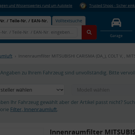
Fragen und Wissenswertes rund um Autoteile
Trusted Shops - Sicher ein
Nr. / Teile-Nr. / EAN-Nr.
Volltextsuche
Garage
aumluft
Innenraumfilter MITSUBISHI CARISMA (DA_), COLT V, , MIT
Angaben zu Ihrem Fahrzeug sind unvollständig. Bitte vervol
aben Ihr Fahrzeug gewählt aber der Artikel passt nicht? Suc
orie
Filter, Innenraumluft
.
Innenraumfilter MITSUBI