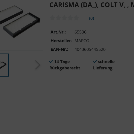
CARISMA (DA_), COLT V, ,
(0)
Art.Nr.:
65536
Hersteller:
MAPCO
EAN-Nr.:
4043605445520
14 Tage
schnelle
Rückgaberecht
Lieferung