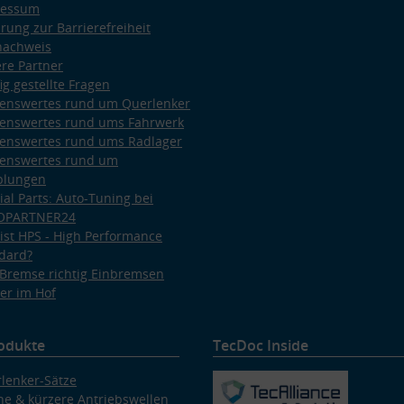
ressum
ärung zur Barrierefreiheit
nachweis
re Partner
ig gestellte Fragen
enswertes rund um Querlenker
enswertes rund ums Fahrwerk
enswertes rund ums Radlager
enswertes rund um
plungen
ial Parts: Auto-Tuning bei
OPARTNER24
ist HPS - High Performance
dard?
Bremse richtig Einbremsen
er im Hof
odukte
TecDoc Inside
lenker-Sätze
e & kürzere Antriebswellen