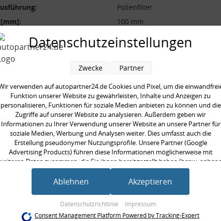
ausführung:
Pollenfilter
 [mm]:
100 mm
[mm]:
37 mm
Datenschutzeinstellungen
 [mm]:
227 mm
Zwecke
Partner
Wir verwenden auf autopartner24.de Cookies und Pixel, um die einwandfrei
Funktion unserer Website zu gewährleisten, Inhalte und Anzeigen zu
personalisieren, Funktionen für soziale Medien anbieten zu können und die
en kauften auch
Zugriffe auf unserer Website zu analysieren. Außerdem geben wir
Informationen zu Ihrer Verwendung unserer Website an unsere Partner für
soziale Medien, Werbung und Analysen weiter. Dies umfasst auch die
Erstellung pseudonymer Nutzungsprofile. Unsere Partner (Google
Advertising Products) führen diese Informationen möglicherweise mit
weiteren Daten zusammen, die Sie ihnen bereitgestellt haben (bspw. anhan
eines persönlichen Accounts) oder welche sie im Rahmen Ihrer Nutzung der
Dienste gesammelt haben (bspw. Nutzungsdaten anderer Geräte). Ihre
Ablehnen
Akzeptieren
Einwilligung zur Nutzung von Cookies und Pixeln können Sie jederzeit
widerrufen, indem Sie auf den Datenschutz-Button links unten klicken und
Datenschutzrichtlinie
Impressum
dort die entsprechenden Anpassungen vornehmen.
Consent Management Platform Powered by Tracking-Expert