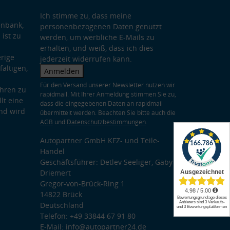
Ich stimme zu, dass meine
enbank,
personenbezogenen Daten genutzt
 ist zu
werden, um werbliche E-Mails zu
erhalten, und weiß, dass ich dies
rige
jederzeit widerrufen kann.
ältigen,
Anmelden
Für den Versand unserer Newsletter nutzen wir
hren zu
rapidmail. Mit Ihrer Anmeldung stimmen Sie zu,
lt eine
dass die eingegebenen Daten an rapidmail
nd wird
übermittelt werden. Beachten Sie bitte auch die
AGB
und
Datenschutzbestimmungen
.
Autopartner GmbH KFZ- und Teile-
Handel
Geschäftsführer: Detlev Seeliger, Gaby
Driemert
Gregor-von-Brück-Ring 1
14822 Brück
Deutschland
Telefon: +49 33844 67 91 80
E-Mail: info@autopartner24.de