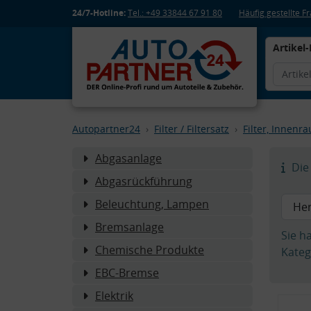
24/7-Hotline:
Tel.: +49 33844 67 91 80
Häufig gestellte 
Artikel-
Autopartner24
Filter / Filtersatz
Filter, Innenr
Abgasanlage
Die 
Abgasrückführung
Beleuchtung, Lampen
Bremsanlage
Sie h
Chemische Produkte
Kateg
EBC-Bremse
Elektrik