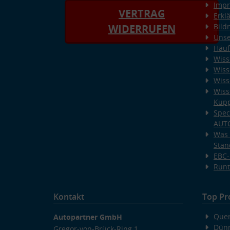
Imp
VERTRAG
Erkl
Bild
WIDERRUFEN
Unse
Häuf
Wiss
Wiss
Wiss
Wiss
Kup
Spec
AUT
Was 
Stan
EBC-
Runt
Kontakt
Top Pr
Quer
Autopartner GmbH
Dünn
Gregor-von-Brück-Ring 1