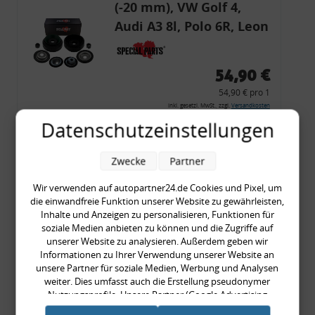
(-20 mm), VW Golf 4,
Audi A3 8l, Polo 6R, Leon
54,90 €
54,90 € pro 1
inkl. gesetzl. MwSt., zzgl.
Versandkosten
Datenschutzeinstellungen
Merkzettel
Zum Artikel
Zwecke
Partner
Wir verwenden auf autopartner24.de Cookies und Pixel, um
die einwandfreie Funktion unserer Website zu gewährleisten,
Rückleuchtenband mit
Inhalte und Anzeigen zu personalisieren, Funktionen für
soziale Medien anbieten zu können und die Zugriffe auf
Blinker, rot, US-Ecken,
unserer Website zu analysieren. Außerdem geben wir
Audi 80 Cabrio, Typ 89,
Informationen zu Ihrer Verwendung unserer Website an
unsere Partner für soziale Medien, Werbung und Analysen
OE-Nr.: 8G0945225 +
weiter. Dies umfasst auch die Erstellung pseudonymer
8G0945225C
Nutzungsprofile. Unsere Partner (Google Advertising
999,99 €
Products) führen diese Informationen möglicherweise mit