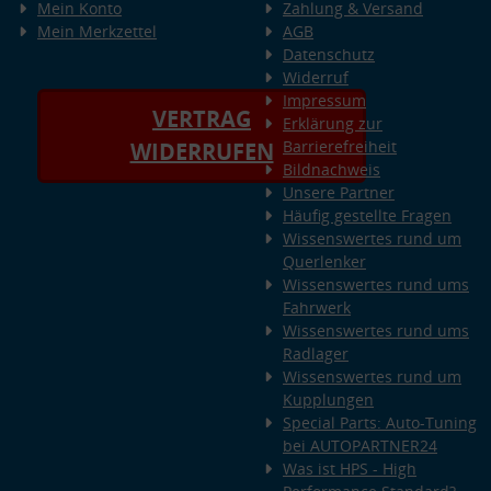
Mein Konto
Zahlung & Versand
Mein Merkzettel
AGB
Datenschutz
Widerruf
Impressum
VERTRAG
Erklärung zur
Barrierefreiheit
WIDERRUFEN
Bildnachweis
Unsere Partner
Häufig gestellte Fragen
Wissenswertes rund um
Querlenker
Wissenswertes rund ums
Fahrwerk
Wissenswertes rund ums
Radlager
Wissenswertes rund um
Kupplungen
Special Parts: Auto-Tuning
bei AUTOPARTNER24
Was ist HPS - High