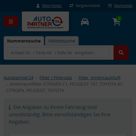
Mein Konto
Vergleichsliste
Merkzettel
0
Nummernsuche
Volltextsuche
Autopartner24
Filter / Filtersatz
Filter, Innenraumluft
Innenraumfilter CITROËN C1, PEUGEOT 107, TOYOTA AY,
CITROËN, PEUGEOT, TOYOTA
Die Angaben zu Ihrem Fahrzeug sind
unvollständig. Bitte vervollständigen Sie Ihre
Angaben.