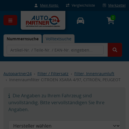
Mein Konto
Vergleichsliste
Merkzettel
0
Nummernsuche
Volltextsuche
Autopartner24
Filter / Filtersatz
Filter, Innenraumluft
Innenraumfilter CITROEN XSARA 4/97, CITROËN, PEUGEOT
Die Angaben zu Ihrem Fahrzeug sind
unvollständig. Bitte vervollständigen Sie Ihre
Angaben.