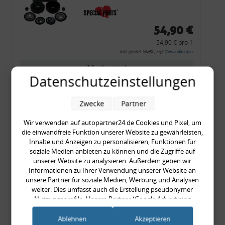
54,90 €
54,90 € pro 1
inkl. gesetzl. MwSt., zzgl.
Versandkosten
Merkzettel
Datenschutzeinstellungen
Zum Artikel
Zwecke
Partner
Wir verwenden auf autopartner24.de Cookies und Pixel, um
Rückleuchtenband mit
die einwandfreie Funktion unserer Website zu gewährleisten,
Inhalte und Anzeigen zu personalisieren, Funktionen für
Blinker, rot, US-Ecken,
soziale Medien anbieten zu können und die Zugriffe auf
Audi 80 Cabrio, Typ 89,
unserer Website zu analysieren. Außerdem geben wir
OE-Nr.: 8G0945225 +
Informationen zu Ihrer Verwendung unserer Website an
unsere Partner für soziale Medien, Werbung und Analysen
8G0945225C
weiter. Dies umfasst auch die Erstellung pseudonymer
999,99 €
Nutzungsprofile. Unsere Partner (Google Advertising
999,99 € pro 1
Products) führen diese Informationen möglicherweise mit
inkl. gesetzl. MwSt., zzgl.
Versandkosten
weiteren Daten zusammen, die Sie ihnen bereitgestellt haben
Ablehnen
Akzeptieren