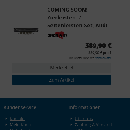
COMING SOON!
Zierleisten- /
Seitenleisten-Set, Audi
80 Cabrio, Coupe, S2, (6x
Zierleiste, 2x Kappe,
389,90 €
Clipse,
389,90 € pro 1
Montagewerkzeug)
inkl. gesetzl. MwSt., zzgl.
Versandkosten
Merkzettel
Zum Artikel
Kundenservice
Informationen
Kontakt
Über uns
Mein Konto
Zahlung & Versand