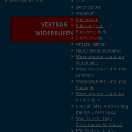
Mein Merkzettel
AGB
Datenschutz
Widerruf
Impressum
VERTRAG
Erklärung zur
Barrierefreiheit
WIDERRUFEN
Bildnachweis
Unsere Partner
Häufig gestellte Fragen
Wissenswertes rund um
Querlenker
Wissenswertes rund ums
Fahrwerk
Wissenswertes rund ums
Radlager
Wissenswertes rund um
Kupplungen
Special Parts: Auto-Tuning
bei AUTOPARTNER24
Was ist HPS - High
Performance Standard?
EBC-Bremse richtig