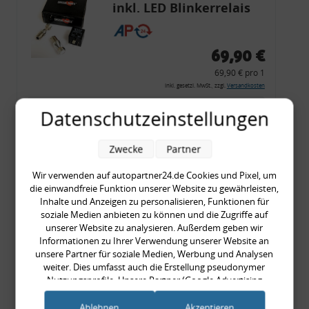
inkl. LED Blinkerrelais
CF 14
69,90 €
69,90 € pro 1
inkl. gesetzl. MwSt., zzgl.
Versandkosten
Merkzettel
Datenschutzeinstellungen
Zum Artikel
Zwecke
Partner
Wir verwenden auf autopartner24.de Cookies und Pixel, um
die einwandfreie Funktion unserer Website zu gewährleisten,
Rückleuchtenband mit
Inhalte und Anzeigen zu personalisieren, Funktionen für
Blinker, rot, US-Ecken,
soziale Medien anbieten zu können und die Zugriffe auf
unserer Website zu analysieren. Außerdem geben wir
Audi 80 Cabrio, Typ 89,
Informationen zu Ihrer Verwendung unserer Website an
OE-Nr.: 8G0945225 +
unsere Partner für soziale Medien, Werbung und Analysen
8G0945225C
weiter. Dies umfasst auch die Erstellung pseudonymer
999,99 €
Nutzungsprofile. Unsere Partner (Google Advertising
Products) führen diese Informationen möglicherweise mit
999,99 € pro 1
weiteren Daten zusammen, die Sie ihnen bereitgestellt haben
Ablehnen
Akzeptieren
inkl. gesetzl. MwSt., zzgl.
Versandkosten