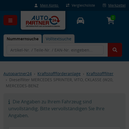
Mein Konto
Vergleichsliste
Merkzettel
0
Nummernsuche
Volltextsuche
Autopartner24
Kraftstoffförderanlage
Kraftstofffilter
Dieselfilter MERCEDES SPRINTER, VITO, CKLASSE (W20,
MERCEDES-BENZ
Die Angaben zu Ihrem Fahrzeug sind
unvollständig. Bitte vervollständigen Sie Ihre
Angaben.