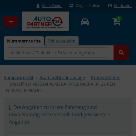
Mein Konto
Vergleichsliste
Merkzettel
0
Nummernsuche
Volltextsuche
Autopartner24
Kraftstoffförderanlage
Kraftstofffilter
Dieselfilter NISSAN ALMERA (N16), MICRA (K12), REN,
NISSAN, RENAULT
Die Angaben zu Ihrem Fahrzeug sind
unvollständig. Bitte vervollständigen Sie Ihre
Angaben.