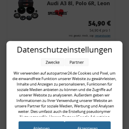
Audi A3 8l, Polo 6R, Leon
54,90 €
54,90 € pro 1
inkl. gesetzl. MwSt., zzgl.
Versandkosten
Merkzettel
Datenschutzeinstellungen
Zum Artikel
Zwecke
Partner
Wir verwenden auf autopartner24.de Cookies und Pixel, um
die einwandfreie Funktion unserer Website zu gewährleisten,
Rückleuchtenband mit
Inhalte und Anzeigen zu personalisieren, Funktionen für
Blinker, rot, US-Ecken,
soziale Medien anbieten zu können und die Zugriffe auf
unserer Website zu analysieren. Außerdem geben wir
Audi 80 Cabrio, Typ 89,
Informationen zu Ihrer Verwendung unserer Website an
OE-Nr.: 8G0945225 +
unsere Partner für soziale Medien, Werbung und Analysen
8G0945225C
weiter. Dies umfasst auch die Erstellung pseudonymer
999,99 €
Nutzungsprofile. Unsere Partner (Google Advertising
Products) führen diese Informationen möglicherweise mit
999,99 € pro 1
weiteren Daten zusammen, die Sie ihnen bereitgestellt haben
Ablehnen
Akzeptieren
inkl. gesetzl. MwSt., zzgl.
Versandkosten