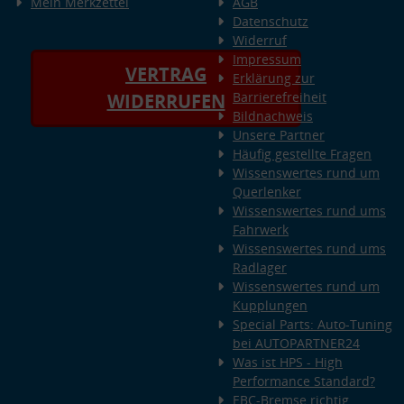
Mein Merkzettel
AGB
Datenschutz
Widerruf
Impressum
VERTRAG
Erklärung zur
Barrierefreiheit
WIDERRUFEN
Bildnachweis
Unsere Partner
Häufig gestellte Fragen
Wissenswertes rund um
Querlenker
Wissenswertes rund ums
Fahrwerk
Wissenswertes rund ums
Radlager
Wissenswertes rund um
Kupplungen
Special Parts: Auto-Tuning
bei AUTOPARTNER24
Was ist HPS - High
Performance Standard?
EBC-Bremse richtig