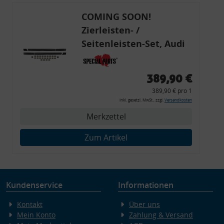
COMING SOON!
Zierleisten- /
Seitenleisten-Set, Audi
80 Cabrio, Coupe, S2, (6x
Zierleiste, 2x Kappe,
389,90 €
Clipse,
389,90 € pro 1
Montagewerkzeug)
inkl. gesetzl. MwSt., zzgl.
Versandkosten
Merkzettel
Zum Artikel
Kundenservice
Informationen
Kontakt
Über uns
Mein Konto
Zahlung & Versand