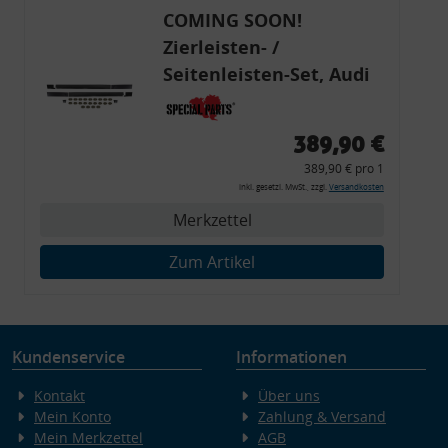
COMING SOON!
Zierleisten- /
Seitenleisten-Set, Audi
80 Cabrio, Coupe, S2, (6x
Zierleiste, 2x Kappe,
389,90 €
Clipse,
389,90 € pro 1
Montagewerkzeug)
inkl. gesetzl. MwSt., zzgl.
Versandkosten
Merkzettel
Zum Artikel
Kundenservice
Informationen
Kontakt
Über uns
Mein Konto
Zahlung & Versand
Mein Merkzettel
AGB