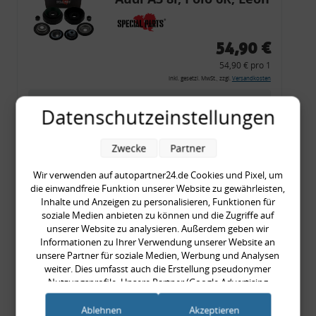
54,90 €
54,90 € pro 1
inkl. gesetzl. MwSt., zzgl.
Versandkosten
Merkzettel
Datenschutzeinstellungen
Zum Artikel
Zwecke
Partner
Wir verwenden auf autopartner24.de Cookies und Pixel, um
Rückleuchtenband mit
die einwandfreie Funktion unserer Website zu gewährleisten,
Inhalte und Anzeigen zu personalisieren, Funktionen für
Blinker, rot, US-Ecken,
soziale Medien anbieten zu können und die Zugriffe auf
Audi 80 Cabrio, Typ 89,
unserer Website zu analysieren. Außerdem geben wir
Informationen zu Ihrer Verwendung unserer Website an
OE-Nr.: 8G0945225 +
unsere Partner für soziale Medien, Werbung und Analysen
8G0945225C
weiter. Dies umfasst auch die Erstellung pseudonymer
999,99 €
Nutzungsprofile. Unsere Partner (Google Advertising
999,99 € pro 1
Products) führen diese Informationen möglicherweise mit
weiteren Daten zusammen, die Sie ihnen bereitgestellt haben
inkl. gesetzl. MwSt., zzgl.
Versandkosten
Ablehnen
Akzeptieren