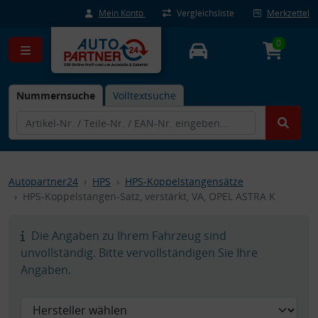
Mein Konto
Vergleichsliste
Merkzettel
0
Nummernsuche
Volltextsuche
Autopartner24
HPS
HPS-Koppelstangensätze
HPS-Koppelstangen-Satz, verstärkt, VA, OPEL ASTRA K
Die Angaben zu Ihrem Fahrzeug sind
unvollständig. Bitte vervollständigen Sie Ihre
Angaben.