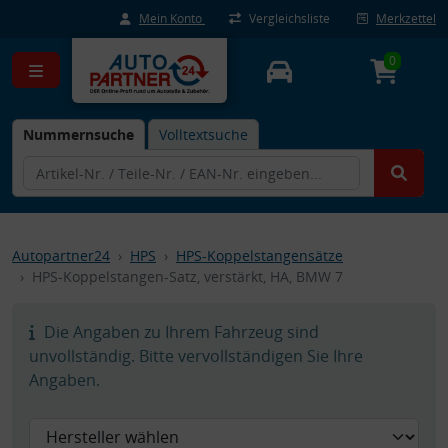
Mein Konto
Vergleichsliste
Merkzettel
0
Nummernsuche
Volltextsuche
Autopartner24
HPS
HPS-Koppelstangensätze
HPS-Koppelstangen-Satz, verstärkt, HA, BMW 7
Die Angaben zu Ihrem Fahrzeug sind
unvollständig. Bitte vervollständigen Sie Ihre
Angaben.