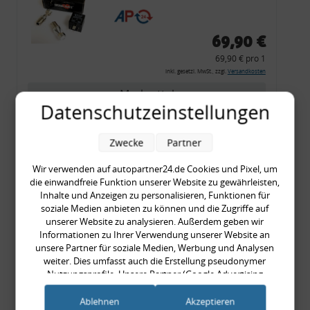
CF 14
69,90 €
69,90 € pro 1
inkl. gesetzl. MwSt., zzgl.
Versandkosten
Merkzettel
Datenschutzeinstellungen
Zum Artikel
Zwecke
Partner
Wir verwenden auf autopartner24.de Cookies und Pixel, um
Rückleuchtenband mit
die einwandfreie Funktion unserer Website zu gewährleisten,
Inhalte und Anzeigen zu personalisieren, Funktionen für
Blinker, rot, US-Ecken,
soziale Medien anbieten zu können und die Zugriffe auf
Audi 80 Cabrio, Typ 89,
unserer Website zu analysieren. Außerdem geben wir
OE-Nr.: 8G0945225 +
Informationen zu Ihrer Verwendung unserer Website an
unsere Partner für soziale Medien, Werbung und Analysen
8G0945225C
weiter. Dies umfasst auch die Erstellung pseudonymer
999,99 €
Nutzungsprofile. Unsere Partner (Google Advertising
999,99 € pro 1
Products) führen diese Informationen möglicherweise mit
inkl. gesetzl. MwSt., zzgl.
Versandkosten
weiteren Daten zusammen, die Sie ihnen bereitgestellt haben
Ablehnen
Akzeptieren