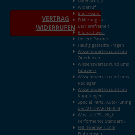
Datenschutz
Widerruf
Impressum
VERTRAG
Erklärung zur
Barrierefreiheit
WIDERRUFEN
Bildnachweis
Unsere Partner
Häufig gestellte Fragen
Wissenswertes rund um
Querlenker
Wissenswertes rund ums
Fahrwerk
Wissenswertes rund ums
Radlager
Wissenswertes rund um
Kupplungen
Special Parts: Auto-Tuning
bei AUTOPARTNER24
Was ist HPS - High
Performance Standard?
EBC-Bremse richtig
Einbremsen