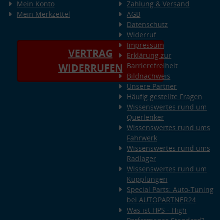
Mein Konto
Zahlung & Versand
Mein Merkzettel
AGB
Datenschutz
Widerruf
Impressum
VERTRAG
Erklärung zur
Barrierefreiheit
WIDERRUFEN
Bildnachweis
Unsere Partner
Häufig gestellte Fragen
Wissenswertes rund um
Querlenker
Wissenswertes rund ums
Fahrwerk
Wissenswertes rund ums
Radlager
Wissenswertes rund um
Kupplungen
Special Parts: Auto-Tuning
bei AUTOPARTNER24
Was ist HPS - High