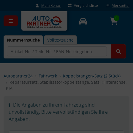
Mein Konto
Vergleichsliste
Merkzettel
0
Nummernsuche
Volltextsuche
Autopartner24
Fahrwerk
Koppelstangen-Satz (2 Stück)
Reparatursatz, Stabilisatorkoppelstange, Satz, Hinterachse,
KIA
Die Angaben zu Ihrem Fahrzeug sind
unvollständig. Bitte vervollständigen Sie Ihre
Angaben.