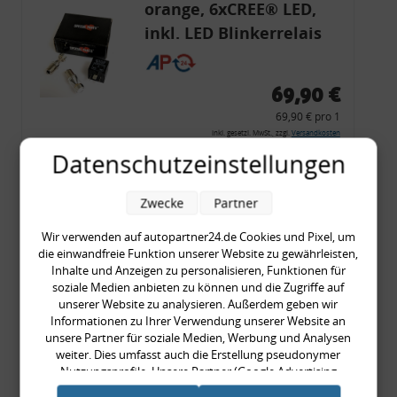
orange, 6xCREE® LED,
inkl. LED Blinkerrelais
CF 14
69,90 €
69,90 € pro 1
inkl. gesetzl. MwSt., zzgl.
Versandkosten
Datenschutzeinstellungen
Merkzettel
Zum Artikel
Zwecke
Partner
Wir verwenden auf autopartner24.de Cookies und Pixel, um
die einwandfreie Funktion unserer Website zu gewährleisten,
Rückleuchtenband mit
Inhalte und Anzeigen zu personalisieren, Funktionen für
soziale Medien anbieten zu können und die Zugriffe auf
Blinker, rot, US-Ecken,
unserer Website zu analysieren. Außerdem geben wir
Audi 80 Cabrio, Typ 89,
Informationen zu Ihrer Verwendung unserer Website an
unsere Partner für soziale Medien, Werbung und Analysen
OE-Nr.: 8G0945225 +
weiter. Dies umfasst auch die Erstellung pseudonymer
8G0945225C
Nutzungsprofile. Unsere Partner (Google Advertising
999,99 €
Products) führen diese Informationen möglicherweise mit