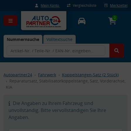
Mein Konto
Vergleichsliste
Merkzettel
0
Nummernsuche
Volltextsuche
Autopartner24
Fahrwerk
Koppelstangen-Satz (2 Stück)
Reparatursatz, Stabilisatorkoppelstange, Satz, Vorderachse,
KIA
Die Angaben zu Ihrem Fahrzeug sind
unvollständig. Bitte vervollständigen Sie Ihre
Angaben.