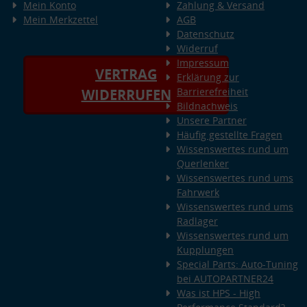
Mein Konto
Zahlung & Versand
Mein Merkzettel
AGB
Datenschutz
Widerruf
Impressum
VERTRAG
Erklärung zur
Barrierefreiheit
WIDERRUFEN
Bildnachweis
Unsere Partner
Häufig gestellte Fragen
Wissenswertes rund um
Querlenker
Wissenswertes rund ums
Fahrwerk
Wissenswertes rund ums
Radlager
Wissenswertes rund um
Kupplungen
Special Parts: Auto-Tuning
bei AUTOPARTNER24
Was ist HPS - High