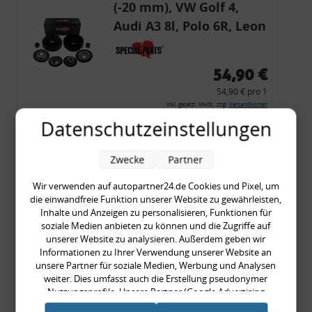
(-20 mm), VW Golf 4,
Audi A3 8l, Polo 6R, Leon
54,90 €
54,90 € pro 1
inkl. gesetzl. MwSt., zzgl.
Versandkosten
Datenschutzeinstellungen
Merkzettel
Zum Artikel
Zwecke
Partner
Wir verwenden auf autopartner24.de Cookies und Pixel, um
die einwandfreie Funktion unserer Website zu gewährleisten,
Rückleuchtenband mit
Inhalte und Anzeigen zu personalisieren, Funktionen für
soziale Medien anbieten zu können und die Zugriffe auf
Blinker, rot, US-Ecken,
unserer Website zu analysieren. Außerdem geben wir
Audi 80 Cabrio, Typ 89,
Informationen zu Ihrer Verwendung unserer Website an
unsere Partner für soziale Medien, Werbung und Analysen
OE-Nr.: 8G0945225 +
weiter. Dies umfasst auch die Erstellung pseudonymer
8G0945225C
Nutzungsprofile. Unsere Partner (Google Advertising
999,99 €
Products) führen diese Informationen möglicherweise mit